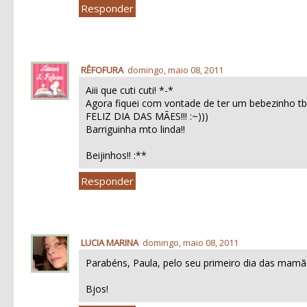
Responder
RÊFOFURA
domingo, maio 08, 2011
Aiii que cuti cuti! *-*
Agora fiquei com vontade de ter um bebezinho t
FELIZ DIA DAS MÃES!!! :~)))
Barriguinha mto linda!!
Beijinhos!! :**
Responder
LUCIA MARINA
domingo, maio 08, 2011
Parabéns, Paula, pelo seu primeiro dia das ma
Bjos!