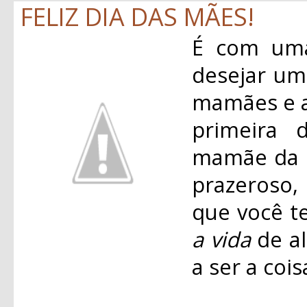
FELIZ DIA DAS MÃES!
É com uma
desejar u
mamães e a
primeira 
mamãe da M
prazeroso,
que você t
a vida
de al
a ser a coi