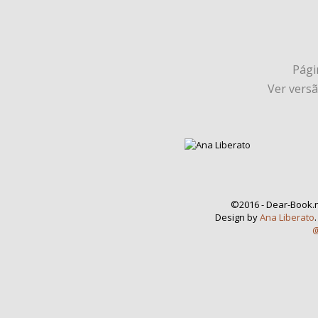
Págin
Ver vers
©2016 - Dear-Book.n
Design by
Ana Liberato
@