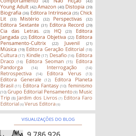
Comportamento
Não Ficção
(43)
(43)
Young Adult
Amazon
Distopia
(42)
(40)
(39)
Biografia
Editora Intrínseca
Chick
(36)
(35)
Lit
Mistério
Perspectivas
(33)
(32)
(32)
Editora Sextante
Editora Record
(31)
(29)
Cia das Letras.
HQ
Editora
(23)
(23)
Jangada
Editora Objetiva
Editora
(22)
(22)
Pensamento-Cultrix
Juvenil
(22)
(21)
Música
Editora Geração Editorial
(19)
(18)
Cultura
Kindle
Desafio
Editora
(17)
(17)
(16)
Draco
Editora Seoman
Editora
(16)
(15)
Pandorga
Interrogação
(14)
(14)
Retrospectiva
Editora Verus
(14)
(13)
Editora Generale
Editora Planeta
(12)
Brasil
Editora Fantasy
feminismo
(11)
(10)
Grupo Editorial Pensamento
Music
(10)
(9)
Trip
Jardim dos Livros
Editora Faro
(8)
(7)
Editorial
Verus Editora
(6)
(6)
VISUALIZAÇÕES DO BLOG
9,786,926