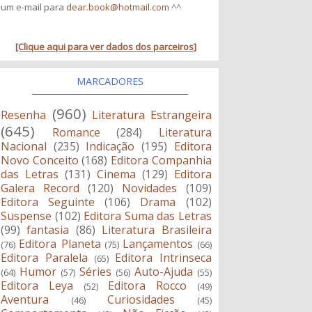
um e-mail para
dear.book@hotmail.com
^^
[Clique aqui para ver dados dos parceiros]
MARCADORES
(960)
Resenha
Literatura Estrangeira
(645)
Romance
(284)
Literatura
Nacional
(235)
Indicação
(195)
Editora
Novo Conceito
(168)
Editora Companhia
das Letras
(131)
Cinema
(129)
Editora
Galera Record
(120)
Novidades
(109)
Editora Seguinte
(106)
Drama
(102)
Suspense
(102)
Editora Suma das Letras
(99)
fantasia
(86)
Literatura Brasileira
Editora Planeta
Lançamentos
(76)
(75)
(66)
Editora Paralela
Editora Intrinseca
(65)
Humor
Séries
Auto-Ajuda
(64)
(57)
(56)
(55)
Editora Leya
Editora Rocco
(52)
(49)
Aventura
Curiosidades
(46)
(45)