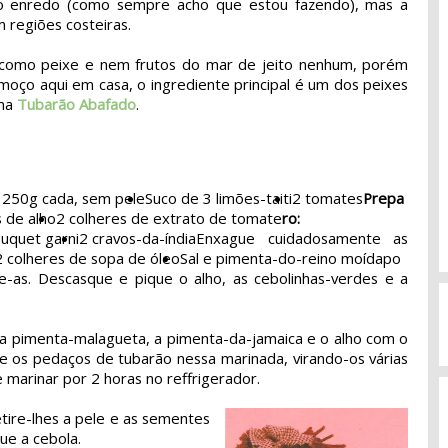
 o enredo (como sempre acho que estou fazendo), mas a
 regiões costeiras.
o como peixe e nem frutos do mar de jeito nenhum, porém
lmoço aqui em casa, o ingrediente principal é um dos peixes
ama
Tubarão Abafado
.
 250g cada, sem pele
Suco de 3 limões-taiti
2 tomates
Prepa
 de alho
2 colheres de extrato de tomate
ro:
uquet garni
2 cravos-da-índia
Enxague cuidadosamente as
2 colheres de sopa de óleo
Sal e pimenta-do-reino moída
po
-as. Descasque e pique o alho, as cebolinhas-verdes e a
, a pimenta-malagueta, a pimenta-da-jamaica e o alho com o
ue os pedaços de tubarão nessa marinada, virando-os várias
marinar por 2 horas no reffrigerador.
tire-lhes a pele e as sementes
ue a cebola.