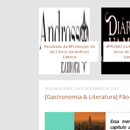
Resultado da #Promoção: Kit
#PROMO Sort
de 5 livros da Andross
livros de
Editora!
Vam
SEGUNDA-FEIRA, 19 DE SETEMBRO DE 2011
[Gastronomia & Literatura] Pão
Essa men
capítulo 