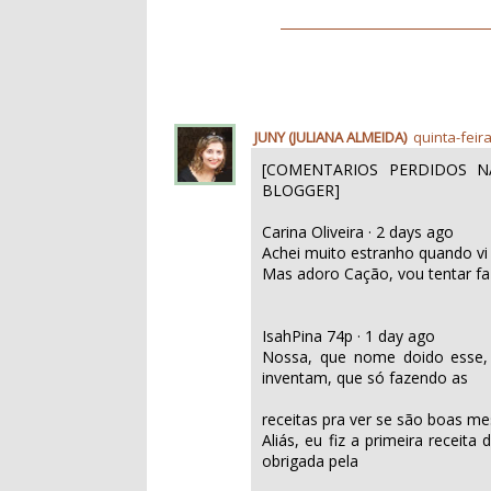
JUNY (JULIANA ALMEIDA)
quinta-feir
[COMENTARIOS PERDIDOS N
BLOGGER]
Carina Oliveira · 2 days ago
Achei muito estranho quando v
Mas adoro Cação, vou tentar faz
IsahPina 74p · 1 day ago
Nossa, que nome doido esse,
inventam, que só fazendo as
receitas pra ver se são boas me
Aliás, eu fiz a primeira receit
obrigada pela