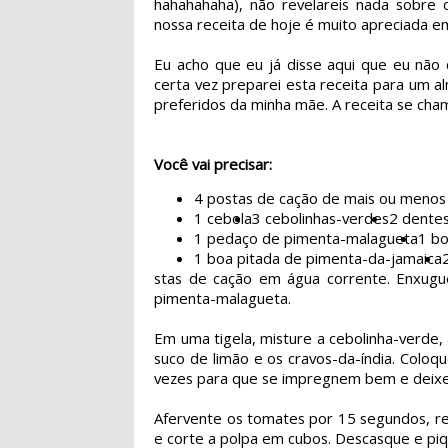
hahahahaha), não revelareis nada sobre
nossa receita de hoje é muito apreciada em
Eu acho que eu já disse aqui que eu nã
certa vez preparei esta receita para um a
preferidos da minha mãe. A receita se ch
Você vai precisar:
4 postas de cação de mais ou menos
1 cebola
3 cebolinhas-verdes
2 dentes
1 pedaço de pimenta-malagueta
1 bo
1 boa pitada de pimenta-da-jamaica
stas de cação em água corrente. Enxugue
pimenta-malagueta.
Em uma tigela, misture a cebolinha-verde
suco de limão e os cravos-da-índia. Coloq
vezes para que se impregnem bem e deixe 
Afervente os tomates por 15 segundos, re
e corte a polpa em cubos. Descasque e piq