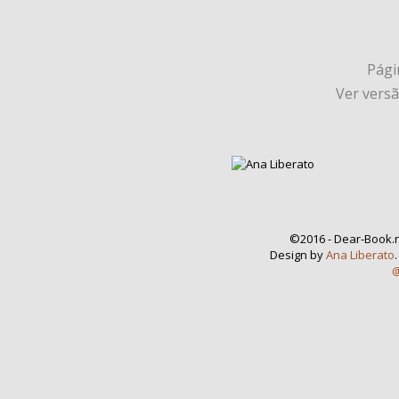
Págin
Ver vers
©2016 - Dear-Book.n
Design by
Ana Liberato
@