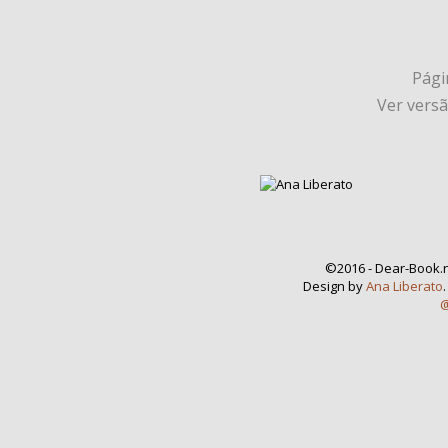
Págin
Ver vers
©2016 - Dear-Book.n
Design by
Ana Liberato
@