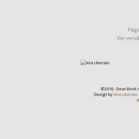
Págin
Ver vers
©2016 - Dear-Book.n
Design by
Ana Liberato
@