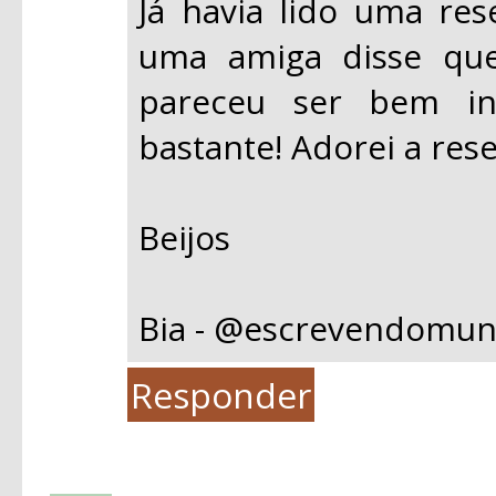
Já havia lido uma res
uma amiga disse qu
pareceu ser bem int
bastante! Adorei a res
Beijos
Bia - @escrevendomu
Responder