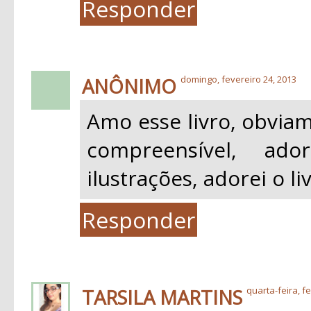
Responder
ANÔNIMO
domingo, fevereiro 24, 2013
Amo esse livro, obviam
compreensível, ad
ilustrações, adorei o li
Responder
TARSILA MARTINS
quarta-feira, f