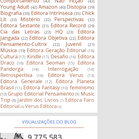
Comportamento
Não Ficção
(43)
(43)
Young Adult
Amazon
Distopia
(42)
(40)
(39)
Biografia
Editora Intrínseca
Chick
(36)
(35)
Lit
Mistério
Perspectivas
(33)
(32)
(32)
Editora Sextante
Editora Record
(31)
(29)
Cia das Letras.
HQ
Editora
(23)
(23)
Jangada
Editora Objetiva
Editora
(22)
(22)
Pensamento-Cultrix
Juvenil
(22)
(21)
Música
Editora Geração Editorial
(19)
(18)
Cultura
Kindle
Desafio
Editora
(17)
(17)
(16)
Draco
Editora Seoman
Editora
(16)
(15)
Pandorga
Interrogação
(14)
(14)
Retrospectiva
Editora Verus
(14)
(13)
Editora Generale
Editora Planeta
(12)
Brasil
Editora Fantasy
feminismo
(11)
(10)
Grupo Editorial Pensamento
Music
(10)
(9)
Trip
Jardim dos Livros
Editora Faro
(8)
(7)
Editorial
Verus Editora
(6)
(6)
VISUALIZAÇÕES DO BLOG
9,775,583