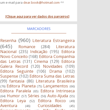
um e-mail para
dear.book@hotmail.com
^^
[Clique aqui para ver dados dos parceiros]
MARCADORES
(960)
Resenha
Literatura Estrangeira
(645)
Romance
(284)
Literatura
Nacional
(235)
Indicação
(195)
Editora
Novo Conceito
(168)
Editora Companhia
das Letras
(131)
Cinema
(129)
Editora
Galera Record
(120)
Novidades
(109)
Editora Seguinte
(106)
Drama
(102)
Suspense
(102)
Editora Suma das Letras
(99)
fantasia
(86)
Literatura Brasileira
Editora Planeta
Lançamentos
(76)
(75)
(66)
Editora Paralela
Editora Intrinseca
(65)
Humor
Séries
Auto-Ajuda
(64)
(57)
(56)
(55)
Editora Leya
Editora Rocco
(52)
(49)
Aventura
Curiosidades
(46)
(45)