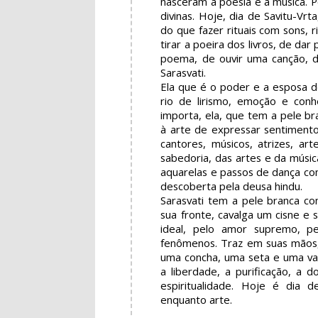
nasceram a poesia e a música. P
divinas. Hoje, dia de Savitu-Vr
do que fazer rituais com sons, r
tirar a poeira dos livros, de da
poema, de ouvir uma canção, d
Sarasvati.
Ela que é o poder e a esposa d
rio de lirismo, emoção e conh
importa, ela, que tem a pele b
à arte de expressar sentimentos
cantores, músicos, atrizes, ar
sabedoria, das artes e da músic
aquarelas e passos de dança c
descoberta pela deusa hindu.
Sarasvati tem a pele branca co
sua fronte, cavalga um cisne e 
ideal, pelo amor supremo, pe
fenômenos. Traz em suas mãos, 
uma concha, uma seta e uma var
a liberdade, a purificação, a d
espiritualidade. Hoje é dia 
enquanto arte.