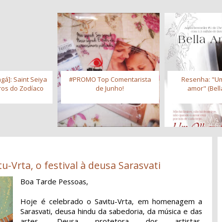
gá]: Saint Seiya
#PROMO Top Comentarista
Resenha: "Um
iros do Zodíaco
de Junho!
amor" (Bell
u-Vrta, o festival à deusa Sarasvati
Boa Tarde Pessoas,
Hoje é celebrado o Savitu-Vrta, em homenagem a
Sarasvati, deusa hindu da sabedoria, da música e das
artes. Deusa protetora dos artistas,