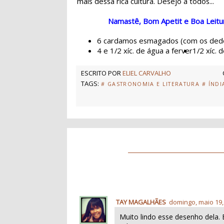
mais dessa rica cultura. Desejo a todos...
Namastê, Bom Apetit e Boa Leitu
6 cardamos esmagados (com os dedo
4 e 1/2 xíc. de água a ferver
1/2 xíc. d
ESCRITO POR
ELIEL CARVALHO
TAGS:
# GASTRONOMIA E LITERATURA
# ÍNDI
TAY MAGALHÃES
domingo, maio 19,
Muito lindo esse desenho dela.