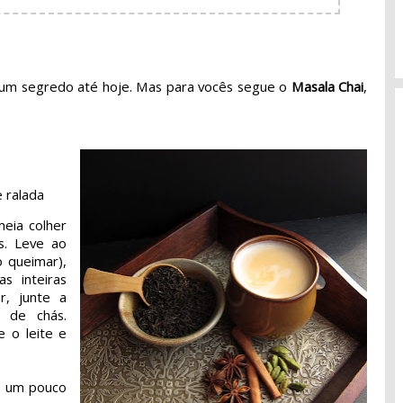
é um segredo até hoje. Mas para vocês segue o
Masala Chai
,
e ralada
eia colher
s. Leve ao
 queimar),
s inteiras
r, junte a
 de chás.
e o leite e
r um pouco