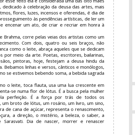
or esse feito ela é considerada uma das oito mães
ta, dedicado à celebração da deusa das artes, mais
itmos, flores, luzes, incensos e oferendas, é dia de
r prosseguimento às pendências artísticas, de ler um
e encenar um ato, de criar e recriar em honra à
e Brahma, corre pelas veias dos artistas como um
ecimento. Com dois, quatro ou seis braços, não
ranca como o leite, abraça aqueles que se dedicam
 por meio da arte. Poetas, escritores, bailarinas,
tesãos, pintoras, hoje, festejam a deusa hindu da
a. Bebamos linhas e versos, cânticos e monólogos,
omo se estivemos bebendo soma, a bebida sagrada
mo o leite, toca flauta, usa uma lua crescente em
senta-se numa flor de lótus. É a busca pela mulher
la perfeição. É a força por trás de todos os
um broto de lótus, um rosário, um livro, um sino,
a de cana de açúcar, representa o renascimento,
oçura, a direção, o mistério, a beleza, o saber, a
de Sarasvati. Dia de nascer, morrer e renascer