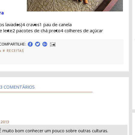
ra
s lavados)
4 cravos
1 pau de canela
e leite
2 pacotes de chá preto
4 colheres de açúcar
COMPARTILHE:
A
# RECEITAS
3 COMENTÁRIOS
 2013
 É muito bom conhecer um pouco sobre outras culturas.