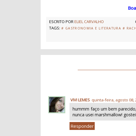
Boa
ESCRITO POR
ELIEL CARVALHO
TAGS:
# GASTRONOMIA E LITERATURA
# RAC
VIVI LEMES
quinta-feira, agosto 08,
hummm faço um bem parecido, ao
nunca usei marshmallow! gostei
Responder