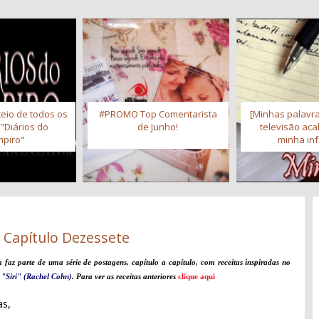
eio de todos os
#PROMO Top Comentarista
[Minhas palavra
 "Diários do
de Junho!
televisão ac
piro"
minha inf
- Capítulo Dezessete
faz parte de uma série de postagens, capítulo a capítulo, com receitas inspiradas no
o
"Siri" (Rachel Cohn)
. Para ver as receitas anteriores
clique aqui
as,