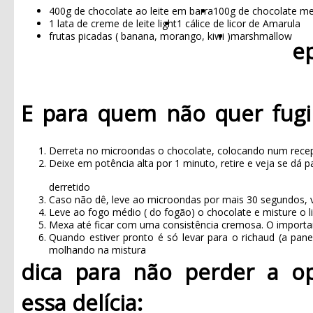
400g de chocolate ao leite em barra
100g de chocolate m
1 lata de creme de leite light
1 cálice de licor de Amarula
frutas picadas ( banana, morango, kiwi )
marshmallow
e
E para quem não quer fugi
Derreta no microondas o chocolate, colocando num recepi
Deixe em potência alta por 1 minuto, retire e veja se dá 
derretido
Caso não dê, leve ao microondas por mais 30 segundos, v
Leve ao fogo médio ( do fogão) o chocolate e misture o li
Mexa até ficar com uma consistência cremosa.
O importa
Quando estiver pronto é só levar para o richaud (a pane
molhando na mistura
dica para não perder a o
essa delícia: