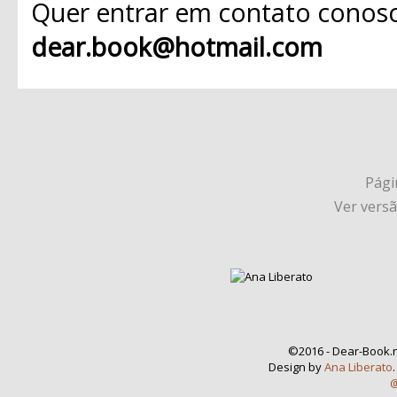
Quer entrar em contato conosc
dear.book@hotmail.com
Págin
Ver vers
©2016 - Dear-Book.n
Design by
Ana Liberato
@