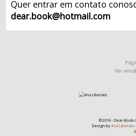
Quer entrar em contato conosc
dear.book@hotmail.com
Págin
Ver vers
©2016 - Dear-Book.n
Design by
Ana Liberato
@