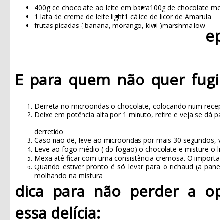
400g de chocolate ao leite em barra
100g de chocolate m
1 lata de creme de leite light
1 cálice de licor de Amarula
frutas picadas ( banana, morango, kiwi )
marshmallow
e
E para quem não quer fugi
Derreta no microondas o chocolate, colocando num recepi
Deixe em potência alta por 1 minuto, retire e veja se dá 
derretido
Caso não dê, leve ao microondas por mais 30 segundos, v
Leve ao fogo médio ( do fogão) o chocolate e misture o li
Mexa até ficar com uma consistência cremosa.
O importa
Quando estiver pronto é só levar para o richaud (a pane
molhando na mistura
dica para não perder a o
essa delícia: