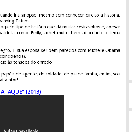
quando li a sinopse, mesmo sem conhecer direito a história,
hanning Tatum.
quele tipo de história que dá muitas reviravoltas e, apesar
atriota como Emily, achei muito bem abordado o tema
negro.. E sua esposa ser bem parecida com Michelle Obama
oincidência).
eio às tensões do enredo.
 papéis de agente, de soldado, de pai de família, enfim, sou
ita ator!
 ATAQUE"
(2013)