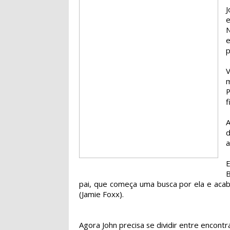
e
N
e
p
m
f
A
a
E
B
pai, que começa uma busca por ela e ac
(Jamie Foxx).
Agora John precisa se dividir entre encontra