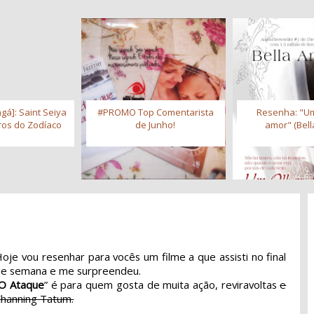
gá]: Saint Seiya
#PROMO Top Comentarista
Resenha: "Um
iros do Zodíaco
de Junho!
amor" (Bell
oje vou resenhar para vocês um filme a que assisti no final
de semana e me surpreendeu.
O Ataque
” é para quem gosta de muita ação, reviravoltas
e
hanning Tatum.