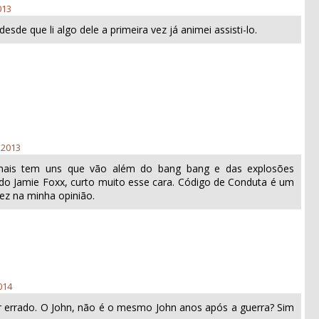
013
esde que li algo dele a primeira vez já animei assisti-lo.
 2013
mais tem uns que vão além do bang bang e das explosões
a do Jamie Foxx, curto muito esse cara. Código de Conduta é um
fez na minha opinião.
014
r errado. O John, não é o mesmo John anos após a guerra? Sim