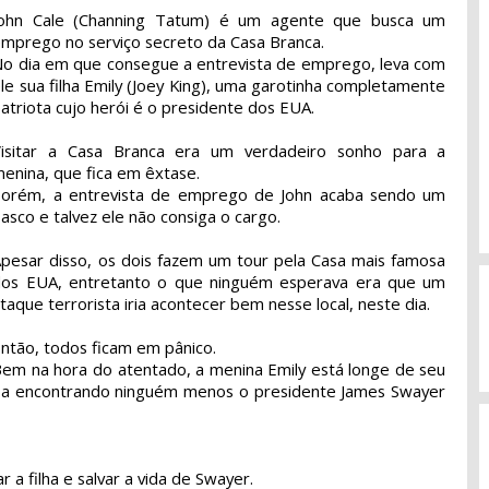
John Cale (Channing Tatum) é um agente que busca um
mprego no serviço secreto da Casa Branca.
o dia em que consegue a entrevista de emprego, leva com
le sua filha Emily (Joey King), uma garotinha completamente
atriota cujo herói é o presidente dos EUA.
Visitar a Casa Branca era um verdadeiro sonho para a
enina, que fica em êxtase.
Porém, a entrevista de emprego de John acaba sendo um
iasco e talvez ele não consiga o cargo.
pesar disso, os dois fazem um tour pela Casa mais famosa
dos EUA, entretanto o que ninguém esperava era que um
taque terrorista iria acontecer bem nesse local, neste dia.
ntão, todos ficam em pânico.
em na hora do atentado, a menina Emily está longe de seu
aba encontrando ninguém menos o presidente James Swayer
r a filha e salvar a vida de Swayer.