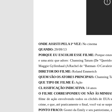
ONDE ASSISTI PELA 1ª VEZ:
No cinema
QUANDO:
29/09/13
PORQUE EU ESCOLHI ESSE FILME:
Porque estav
e uma atriz que adoro: Channing Tatum (De “Querido
Maggie Gyllenhaal (A Rachel de “Batman- O Cavaleiro
DIRETOR DO FILME:
Roland Emmerich
QUEM SÃO OS ATORES PRINCIPAIS:
Channing Ta
QUE TIPO DE FILME É:
Ação
CLASSIFICAÇÃO INDICATIVA:
14 anos
O FILME CORRESPONDEU OU NÃO ÀS MINHAS
filme de ação envolvendo todos os clichês de EUA 
crime, e que, até praticamente o final, você vai se su
PONTO FRACO:
Gostei da Emily e seu patriotismo, 