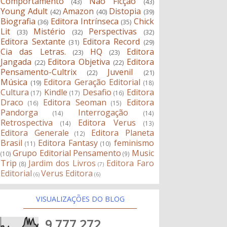
Comportamento
Não Ficção
(43)
(43)
Young Adult
Amazon
Distopia
(42)
(40)
(39)
Biografia
Editora Intrínseca
Chick
(36)
(35)
Lit
Mistério
Perspectivas
(33)
(32)
(32)
Editora Sextante
Editora Record
(31)
(29)
Cia das Letras.
HQ
Editora
(23)
(23)
Jangada
Editora Objetiva
Editora
(22)
(22)
Pensamento-Cultrix
Juvenil
(22)
(21)
Música
Editora Geração Editorial
(19)
(18)
Cultura
Kindle
Desafio
Editora
(17)
(17)
(16)
Draco
Editora Seoman
Editora
(16)
(15)
Pandorga
Interrogação
(14)
(14)
Retrospectiva
Editora Verus
(14)
(13)
Editora Generale
Editora Planeta
(12)
Brasil
Editora Fantasy
feminismo
(11)
(10)
Grupo Editorial Pensamento
Music
(10)
(9)
Trip
Jardim dos Livros
Editora Faro
(8)
(7)
Editorial
Verus Editora
(6)
(6)
VISUALIZAÇÕES DO BLOG
9,777,272