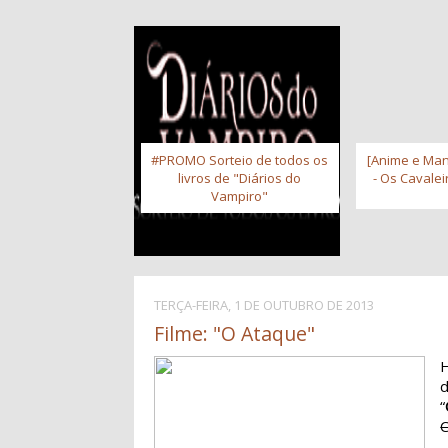
#PROMO Sorteio de todos os
[Anime e Man
livros de "Diários do
- Os Cavale
Vampiro"
TERÇA-FEIRA, 1 DE OUTUBRO DE 2013
Filme: "O Ataque"
H
“
C