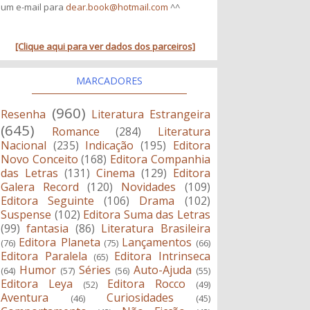
um e-mail para
dear.book@hotmail.com
^^
[Clique aqui para ver dados dos parceiros]
MARCADORES
(960)
Resenha
Literatura Estrangeira
(645)
Romance
(284)
Literatura
Nacional
(235)
Indicação
(195)
Editora
Novo Conceito
(168)
Editora Companhia
das Letras
(131)
Cinema
(129)
Editora
Galera Record
(120)
Novidades
(109)
Editora Seguinte
(106)
Drama
(102)
Suspense
(102)
Editora Suma das Letras
(99)
fantasia
(86)
Literatura Brasileira
Editora Planeta
Lançamentos
(76)
(75)
(66)
Editora Paralela
Editora Intrinseca
(65)
Humor
Séries
Auto-Ajuda
(64)
(57)
(56)
(55)
Editora Leya
Editora Rocco
(52)
(49)
Aventura
Curiosidades
(46)
(45)