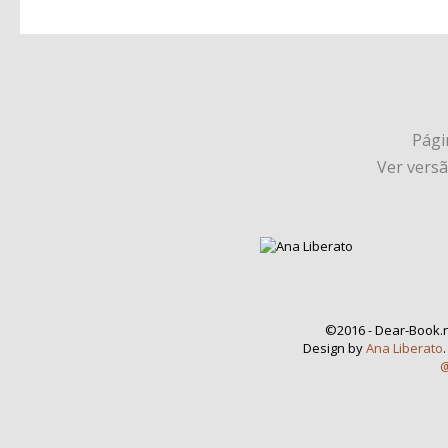
Págin
Ver vers
©2016 - Dear-Book.n
Design by
Ana Liberato
@