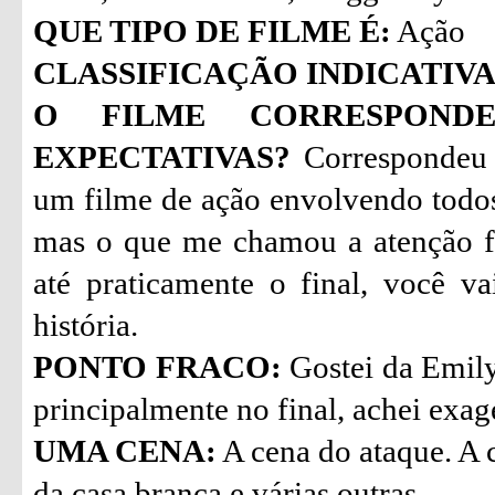
QUE TIPO DE FILME É:
Ação
CLASSIFICAÇÃO INDICATIVA
O FILME CORRESPON
EXPECTATIVAS?
Correspondeu 
um filme de ação envolvendo todo
mas o que me chamou a atenção fo
até praticamente o final, você 
história.
PONTO FRACO:
Gostei da Emily
principalmente no final, achei exa
UMA CENA:
A cena do ataque. A 
da casa branca e várias outras.