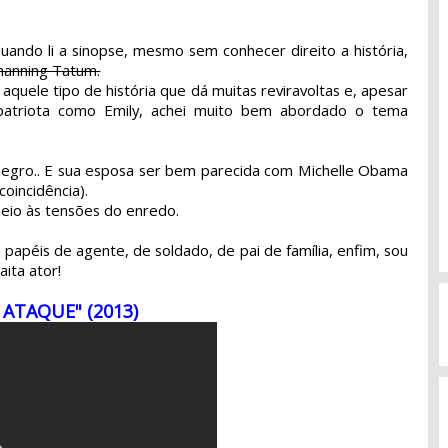
quando li a sinopse, mesmo sem conhecer direito a história,
hanning Tatum.
quele tipo de história que dá muitas reviravoltas e, apesar
atriota como Emily, achei muito bem abordado o tema
negro.. E sua esposa ser bem parecida com Michelle Obama
oincidência).
eio às tensões do enredo.
 papéis de agente, de soldado, de pai de família, enfim, sou
ita ator!
 ATAQUE"
(2013)