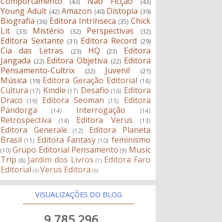
Comportamento
Não Ficção
(43)
(43)
Young Adult
Amazon
Distopia
(42)
(40)
(39)
Biografia
Editora Intrínseca
Chick
(36)
(35)
Lit
Mistério
Perspectivas
(33)
(32)
(32)
Editora Sextante
Editora Record
(31)
(29)
Cia das Letras.
HQ
Editora
(23)
(23)
Jangada
Editora Objetiva
Editora
(22)
(22)
Pensamento-Cultrix
Juvenil
(22)
(21)
Música
Editora Geração Editorial
(19)
(18)
Cultura
Kindle
Desafio
Editora
(17)
(17)
(16)
Draco
Editora Seoman
Editora
(16)
(15)
Pandorga
Interrogação
(14)
(14)
Retrospectiva
Editora Verus
(14)
(13)
Editora Generale
Editora Planeta
(12)
Brasil
Editora Fantasy
feminismo
(11)
(10)
Grupo Editorial Pensamento
Music
(10)
(9)
Trip
Jardim dos Livros
Editora Faro
(8)
(7)
Editorial
Verus Editora
(6)
(6)
VISUALIZAÇÕES DO BLOG
9,785,296