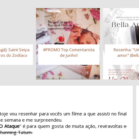
gá]: Saint Seiya
#PROMO Top Comentarista
Resenha: "Um
iros do Zodíaco
de Junho!
amor" (Bell
oje vou resenhar para vocês um filme a que assisti no final
de semana e me surpreendeu.
O Ataque
” é para quem gosta de muita ação, reviravoltas
e
hanning Tatum.