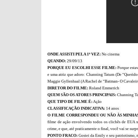
ONDE ASSISTI PELA 1ª VEZ:
No cinema
QUANDO:
29/09/13
PORQUE EU ESCOLHI ESSE FILME:
Porque estav
e uma atriz que adoro: Channing Tatum (De “Querido
Maggie Gyllenhaal (A Rachel de “Batman- O Cavaleiro
DIRETOR DO FILME:
Roland Emmerich
QUEM SÃO OS ATORES PRINCIPAIS:
Channing Ta
QUE TIPO DE FILME É:
Ação
CLASSIFICAÇÃO INDICATIVA:
14 anos
O FILME CORRESPONDEU OU NÃO ÀS MINHAS
filme de ação envolvendo todos os clichês de EUA 
crime, e que, até praticamente o final, você vai se su
PONTO FRACO:
Gostei da Emily e seu patriotismo, 