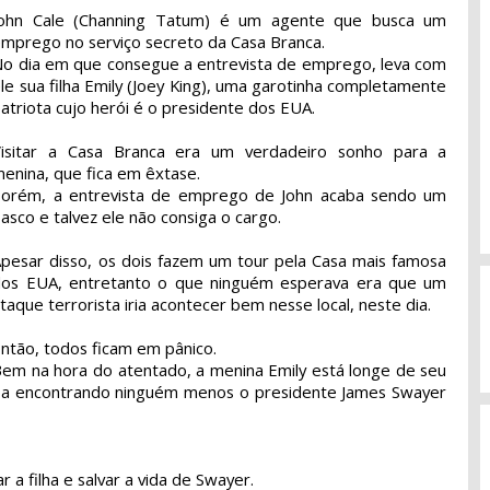
John Cale (Channing Tatum) é um agente que busca um
mprego no serviço secreto da Casa Branca.
o dia em que consegue a entrevista de emprego, leva com
le sua filha Emily (Joey King), uma garotinha completamente
atriota cujo herói é o presidente dos EUA.
Visitar a Casa Branca era um verdadeiro sonho para a
enina, que fica em êxtase.
Porém, a entrevista de emprego de John acaba sendo um
iasco e talvez ele não consiga o cargo.
pesar disso, os dois fazem um tour pela Casa mais famosa
dos EUA, entretanto o que ninguém esperava era que um
taque terrorista iria acontecer bem nesse local, neste dia.
ntão, todos ficam em pânico.
em na hora do atentado, a menina Emily está longe de seu
aba encontrando ninguém menos o presidente James Swayer
r a filha e salvar a vida de Swayer.