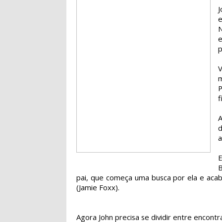
e
N
e
p
m
f
A
a
E
B
pai, que começa uma busca por ela e ac
(Jamie Foxx).
Agora John precisa se dividir entre encontra