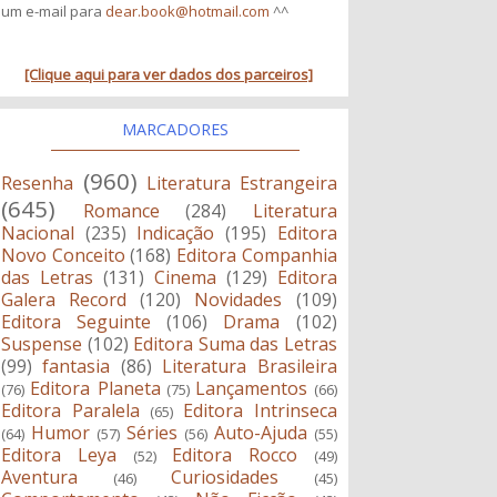
um e-mail para
dear.book@hotmail.com
^^
[Clique aqui para ver dados dos parceiros]
MARCADORES
(960)
Resenha
Literatura Estrangeira
(645)
Romance
(284)
Literatura
Nacional
(235)
Indicação
(195)
Editora
Novo Conceito
(168)
Editora Companhia
das Letras
(131)
Cinema
(129)
Editora
Galera Record
(120)
Novidades
(109)
Editora Seguinte
(106)
Drama
(102)
Suspense
(102)
Editora Suma das Letras
(99)
fantasia
(86)
Literatura Brasileira
Editora Planeta
Lançamentos
(76)
(75)
(66)
Editora Paralela
Editora Intrinseca
(65)
Humor
Séries
Auto-Ajuda
(64)
(57)
(56)
(55)
Editora Leya
Editora Rocco
(52)
(49)
Aventura
Curiosidades
(46)
(45)