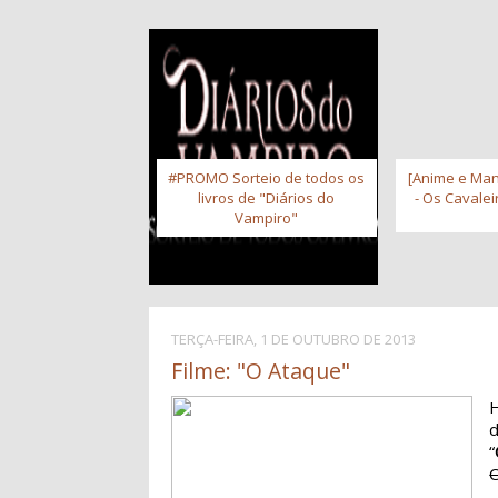
#PROMO Sorteio de todos os
[Anime e Man
livros de "Diários do
- Os Cavale
Vampiro"
TERÇA-FEIRA, 1 DE OUTUBRO DE 2013
Filme: "O Ataque"
H
“
C