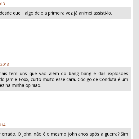
013
esde que li algo dele a primeira vez já animei assisti-lo.
 2013
mais tem uns que vão além do bang bang e das explosões
a do Jamie Foxx, curto muito esse cara. Código de Conduta é um
fez na minha opinião.
014
r errado. O John, não é o mesmo John anos após a guerra? Sim