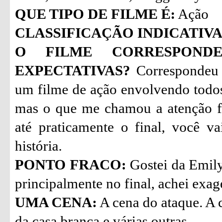
QUE TIPO DE FILME É:
Ação
CLASSIFICAÇÃO INDICATIVA
O FILME CORRESPON
EXPECTATIVAS?
Correspondeu 
um filme de ação envolvendo todo
mas o que me chamou a atenção fo
até praticamente o final, você 
história.
PONTO FRACO:
Gostei da Emily
principalmente no final, achei exa
UMA CENA:
A cena do ataque. A 
da casa branca e várias outras.