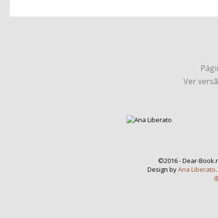
Págin
Ver vers
©2016 - Dear-Book.n
Design by
Ana Liberato
@