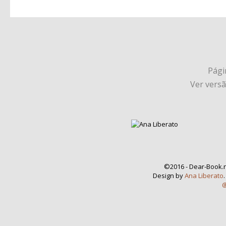
Págin
Ver vers
©2016 - Dear-Book.n
Design by
Ana Liberato
@