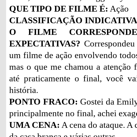
QUE TIPO DE FILME É:
Ação
CLASSIFICAÇÃO INDICATIVA
O FILME CORRESPON
EXPECTATIVAS?
Correspondeu 
um filme de ação envolvendo todo
mas o que me chamou a atenção fo
até praticamente o final, você 
história.
PONTO FRACO:
Gostei da Emily
principalmente no final, achei exa
UMA CENA:
A cena do ataque. A 
da casa branca e várias outras.