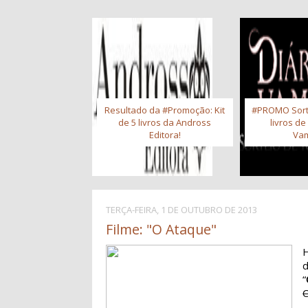
Resultado da #Promoção: Kit
#PROMO Sort
de 5 livros da Andross
livros de
Editora!
Vam
TERÇA-FEIRA, 1 DE OUTUBRO DE 2013
Filme: "O Ataque"
H
“
C