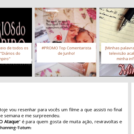
eio de todos os
#PROMO Top Comentarista
[Minhas palavra
 "Diários do
de Junho!
televisão ac
piro"
minha inf
oje vou resenhar para vocês um filme a que assisti no final
de semana e me surpreendeu.
O Ataque
” é para quem gosta de muita ação, reviravoltas
e
hanning Tatum.