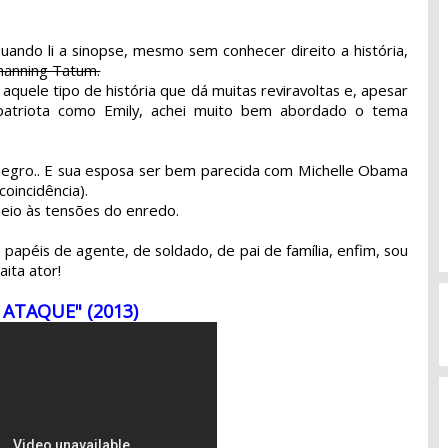
quando li a sinopse, mesmo sem conhecer direito a história,
hanning Tatum.
quele tipo de história que dá muitas reviravoltas e, apesar
atriota como Emily, achei muito bem abordado o tema
negro.. E sua esposa ser bem parecida com Michelle Obama
oincidência).
eio às tensões do enredo.
 papéis de agente, de soldado, de pai de família, enfim, sou
ita ator!
 ATAQUE"
(2013)