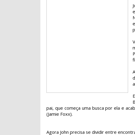
e
N
e
p
m
f
A
a
E
B
pai, que começa uma busca por ela e ac
(Jamie Foxx).
Agora John precisa se dividir entre encontra