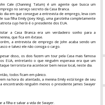
John Cale (Channing Tatum) é um agente que busca um
mprego no serviço secreto da Casa Branca.
o dia em que consegue a entrevista de emprego, leva com
le sua filha Emily (Joey King), uma garotinha completamente
atriota cujo herói é o presidente dos EUA.
Visitar a Casa Branca era um verdadeiro sonho para a
enina, que fica em êxtase.
Porém, a entrevista de emprego de John acaba sendo um
iasco e talvez ele não consiga o cargo.
pesar disso, os dois fazem um tour pela Casa mais famosa
dos EUA, entretanto o que ninguém esperava era que um
taque terrorista iria acontecer bem nesse local, neste dia.
ntão, todos ficam em pânico.
em na hora do atentado, a menina Emily está longe de seu
aba encontrando ninguém menos o presidente James Swayer
r a filha e salvar a vida de Swayer.