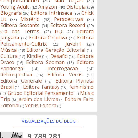
Comportamento
Não Ficção
(43)
(43)
Young Adult
Amazon
Distopia
(42)
(40)
(39)
Biografia
Editora Intrínseca
Chick
(36)
(35)
Lit
Mistério
Perspectivas
(33)
(32)
(32)
Editora Sextante
Editora Record
(31)
(29)
Cia das Letras.
HQ
Editora
(23)
(23)
Jangada
Editora Objetiva
Editora
(22)
(22)
Pensamento-Cultrix
Juvenil
(22)
(21)
Música
Editora Geração Editorial
(19)
(18)
Cultura
Kindle
Desafio
Editora
(17)
(17)
(16)
Draco
Editora Seoman
Editora
(16)
(15)
Pandorga
Interrogação
(14)
(14)
Retrospectiva
Editora Verus
(14)
(13)
Editora Generale
Editora Planeta
(12)
Brasil
Editora Fantasy
feminismo
(11)
(10)
Grupo Editorial Pensamento
Music
(10)
(9)
Trip
Jardim dos Livros
Editora Faro
(8)
(7)
Editorial
Verus Editora
(6)
(6)
VISUALIZAÇÕES DO BLOG
9,788,281