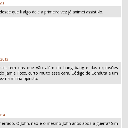
013
esde que li algo dele a primeira vez já animei assisti-lo.
 2013
mais tem uns que vão além do bang bang e das explosões
a do Jamie Foxx, curto muito esse cara. Código de Conduta é um
fez na minha opinião.
014
r errado. O John, não é o mesmo John anos após a guerra? Sim