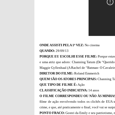
ONDE ASSISTI PELA 1ª VEZ:
No cinema
QUANDO:
29/09/13
PORQUE EU ESCOLHI ESSE FILME:
Porque estav
e uma atriz que adoro: Channing Tatum (De “Querido
Maggie Gyllenhaal (A Rachel de “Batman- O Cavaleiro
DIRETOR DO FILME:
Roland Emmerich
QUEM SÃO OS ATORES PRINCIPAIS:
Channing Ta
QUE TIPO DE FILME É:
Ação
CLASSIFICAÇÃO INDICATIVA:
14 anos
O FILME CORRESPONDEU OU NÃO ÀS MINHAS
filme de ação envolvendo todos os clichês de EUA 
crime, e que, até praticamente o final, você vai se su
PONTO FRACO:
Gostei da Emily e seu patriotismo, 