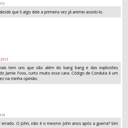
013
esde que li algo dele a primeira vez já animei assisti-lo.
 2013
mais tem uns que vão além do bang bang e das explosões
a do Jamie Foxx, curto muito esse cara. Código de Conduta é um
fez na minha opinião.
014
r errado. O John, não é o mesmo John anos após a guerra? Sim