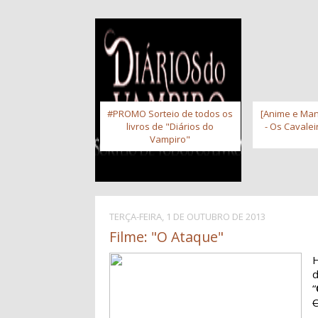
#PROMO Sorteio de todos os
[Anime e Man
livros de "Diários do
- Os Cavale
Vampiro"
TERÇA-FEIRA, 1 DE OUTUBRO DE 2013
Filme: "O Ataque"
H
“
C