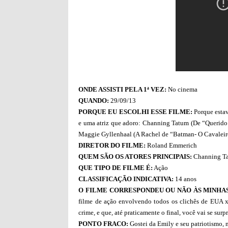
ONDE ASSISTI PELA 1ª VEZ:
No cinema
QUANDO:
29/09/13
PORQUE EU ESCOLHI ESSE FILME:
Porque estav
e uma atriz que adoro: Channing Tatum (De “Querido
Maggie Gyllenhaal (A Rachel de “Batman- O Cavaleiro
DIRETOR DO FILME:
Roland Emmerich
QUEM SÃO OS ATORES PRINCIPAIS:
Channing Ta
QUE TIPO DE FILME É:
Ação
CLASSIFICAÇÃO INDICATIVA:
14 anos
O FILME CORRESPONDEU OU NÃO ÀS MINHAS
filme de ação envolvendo todos os clichês de EUA 
crime, e que, até praticamente o final, você vai se su
PONTO FRACO:
Gostei da Emily e seu patriotismo, 