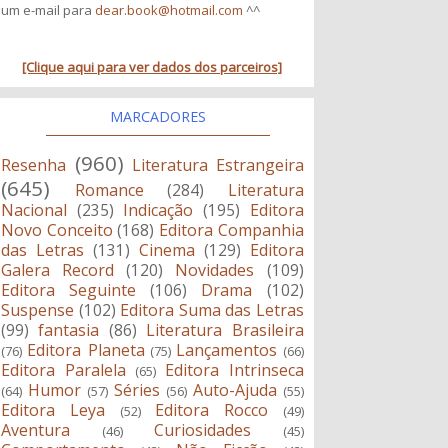
um e-mail para
dear.book@hotmail.com
^^
[Clique aqui para ver dados dos parceiros]
MARCADORES
(960)
Resenha
Literatura Estrangeira
(645)
Romance
(284)
Literatura
Nacional
(235)
Indicação
(195)
Editora
Novo Conceito
(168)
Editora Companhia
das Letras
(131)
Cinema
(129)
Editora
Galera Record
(120)
Novidades
(109)
Editora Seguinte
(106)
Drama
(102)
Suspense
(102)
Editora Suma das Letras
(99)
fantasia
(86)
Literatura Brasileira
Editora Planeta
Lançamentos
(76)
(75)
(66)
Editora Paralela
Editora Intrinseca
(65)
Humor
Séries
Auto-Ajuda
(64)
(57)
(56)
(55)
Editora Leya
Editora Rocco
(52)
(49)
Aventura
Curiosidades
(46)
(45)