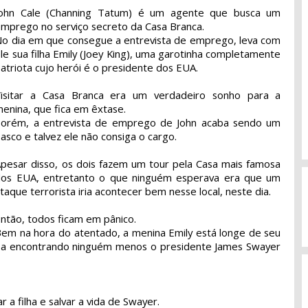
John Cale (Channing Tatum) é um agente que busca um
mprego no serviço secreto da Casa Branca.
o dia em que consegue a entrevista de emprego, leva com
le sua filha Emily (Joey King), uma garotinha completamente
atriota cujo herói é o presidente dos EUA.
Visitar a Casa Branca era um verdadeiro sonho para a
enina, que fica em êxtase.
Porém, a entrevista de emprego de John acaba sendo um
iasco e talvez ele não consiga o cargo.
pesar disso, os dois fazem um tour pela Casa mais famosa
dos EUA, entretanto o que ninguém esperava era que um
taque terrorista iria acontecer bem nesse local, neste dia.
ntão, todos ficam em pânico.
em na hora do atentado, a menina Emily está longe de seu
aba encontrando ninguém menos o presidente James Swayer
r a filha e salvar a vida de Swayer.