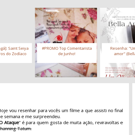
gá]: Saint Seiya
#PROMO Top Comentarista
Resenha: "Um
iros do Zodíaco
de Junho!
amor" (Bell
oje vou resenhar para vocês um filme a que assisti no final
de semana e me surpreendeu.
O Ataque
” é para quem gosta de muita ação, reviravoltas
e
hanning Tatum.