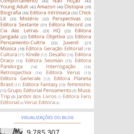
Comportamento
Não Ficção
(43)
(43)
Young Adult
Amazon
Distopia
(42)
(40)
(39)
Biografia
Editora Intrínseca
Chick
(36)
(35)
Lit
Mistério
Perspectivas
(33)
(32)
(32)
Editora Sextante
Editora Record
(31)
(29)
Cia das Letras.
HQ
Editora
(23)
(23)
Jangada
Editora Objetiva
Editora
(22)
(22)
Pensamento-Cultrix
Juvenil
(22)
(21)
Música
Editora Geração Editorial
(19)
(18)
Cultura
Kindle
Desafio
Editora
(17)
(17)
(16)
Draco
Editora Seoman
Editora
(16)
(15)
Pandorga
Interrogação
(14)
(14)
Retrospectiva
Editora Verus
(14)
(13)
Editora Generale
Editora Planeta
(12)
Brasil
Editora Fantasy
feminismo
(11)
(10)
Grupo Editorial Pensamento
Music
(10)
(9)
Trip
Jardim dos Livros
Editora Faro
(8)
(7)
Editorial
Verus Editora
(6)
(6)
VISUALIZAÇÕES DO BLOG
9,785,307