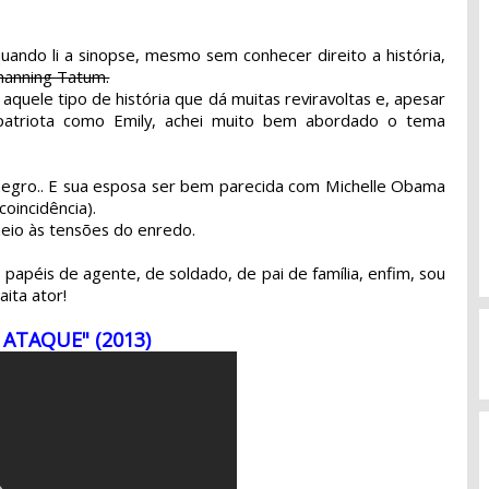
quando li a sinopse, mesmo sem conhecer direito a história,
hanning Tatum.
quele tipo de história que dá muitas reviravoltas e, apesar
atriota como Emily, achei muito bem abordado o tema
negro.. E sua esposa ser bem parecida com Michelle Obama
oincidência).
eio às tensões do enredo.
 papéis de agente, de soldado, de pai de família, enfim, sou
ita ator!
 ATAQUE"
(2013)