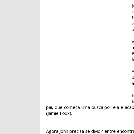
e
N
e
p
m
f
A
a
E
B
pai, que começa uma busca por ela e ac
(Jamie Foxx).
Agora John precisa se dividir entre encontra