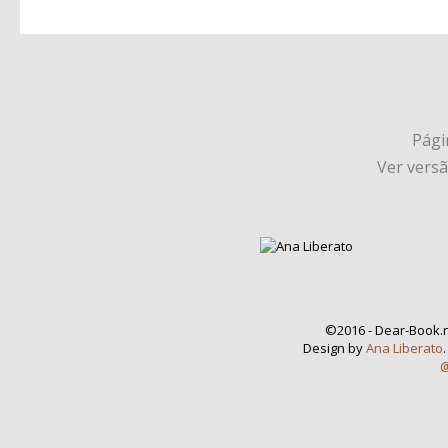
Págin
Ver vers
©2016 - Dear-Book.n
Design by
Ana Liberato
@