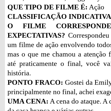
QUE TIPO DE FILME É:
Ação
CLASSIFICAÇÃO INDICATIVA
O FILME CORRESPON
EXPECTATIVAS?
Correspondeu 
um filme de ação envolvendo todo
mas o que me chamou a atenção fo
até praticamente o final, você 
história.
PONTO FRACO:
Gostei da Emily
principalmente no final, achei exa
UMA CENA:
A cena do ataque. A 
da casa branca e várias outras.