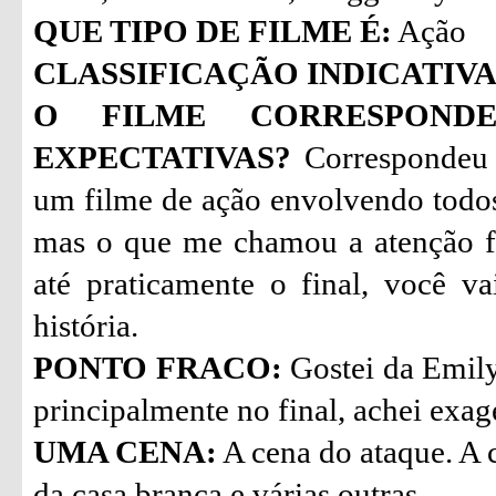
QUE TIPO DE FILME É:
Ação
CLASSIFICAÇÃO INDICATIVA
O FILME CORRESPON
EXPECTATIVAS?
Correspondeu 
um filme de ação envolvendo todo
mas o que me chamou a atenção fo
até praticamente o final, você 
história.
PONTO FRACO:
Gostei da Emily
principalmente no final, achei exa
UMA CENA:
A cena do ataque. A 
da casa branca e várias outras.