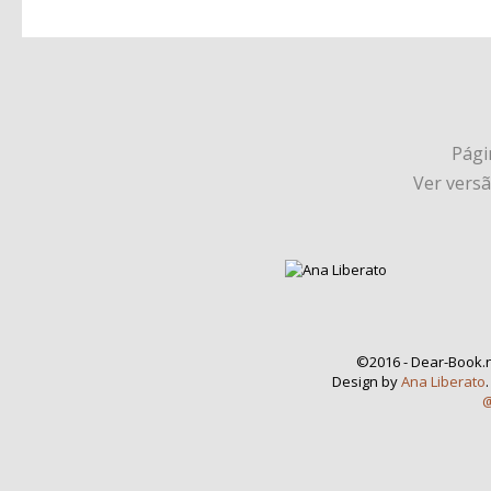
Págin
Ver vers
©2016 - Dear-Book.n
Design by
Ana Liberato
@