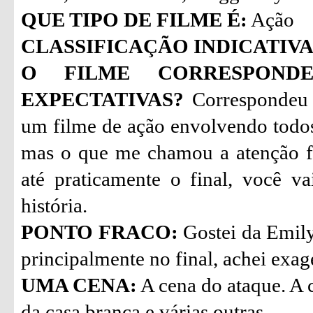
QUE TIPO DE FILME É:
Ação
CLASSIFICAÇÃO INDICATIVA
O FILME CORRESPON
EXPECTATIVAS?
Correspondeu 
um filme de ação envolvendo todo
mas o que me chamou a atenção fo
até praticamente o final, você 
história.
PONTO FRACO:
Gostei da Emily
principalmente no final, achei exa
UMA CENA:
A cena do ataque. A 
da casa branca e várias outras.