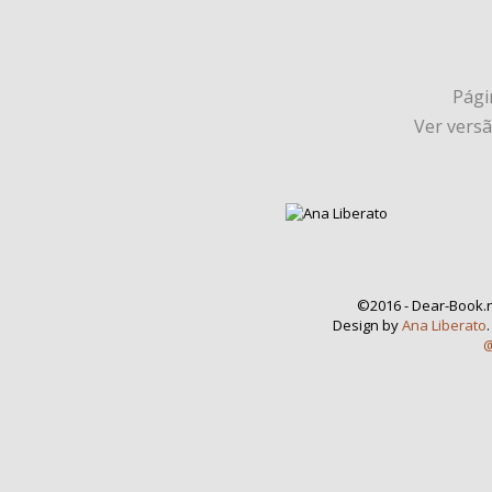
Págin
Ver vers
©2016 - Dear-Book.n
Design by
Ana Liberato
@