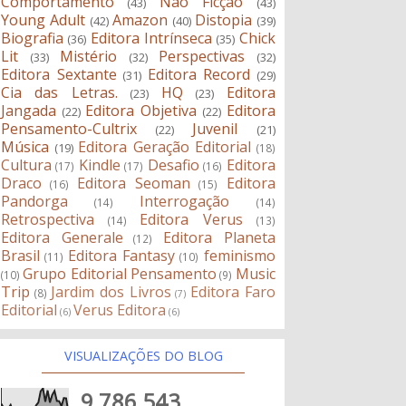
Comportamento
Não Ficção
(43)
(43)
Young Adult
Amazon
Distopia
(42)
(40)
(39)
Biografia
Editora Intrínseca
Chick
(36)
(35)
Lit
Mistério
Perspectivas
(33)
(32)
(32)
Editora Sextante
Editora Record
(31)
(29)
Cia das Letras.
HQ
Editora
(23)
(23)
Jangada
Editora Objetiva
Editora
(22)
(22)
Pensamento-Cultrix
Juvenil
(22)
(21)
Música
Editora Geração Editorial
(19)
(18)
Cultura
Kindle
Desafio
Editora
(17)
(17)
(16)
Draco
Editora Seoman
Editora
(16)
(15)
Pandorga
Interrogação
(14)
(14)
Retrospectiva
Editora Verus
(14)
(13)
Editora Generale
Editora Planeta
(12)
Brasil
Editora Fantasy
feminismo
(11)
(10)
Grupo Editorial Pensamento
Music
(10)
(9)
Trip
Jardim dos Livros
Editora Faro
(8)
(7)
Editorial
Verus Editora
(6)
(6)
VISUALIZAÇÕES DO BLOG
9,786,543