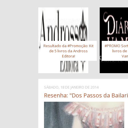
Resultado da #Promoção: Kit
#PROMO Sort
de 5 livros da Andross
livros de
Editora!
Vam
SÁBADO, 18 DE JANEIRO DE 2014
Resenha: "Dos Passos da Bailari