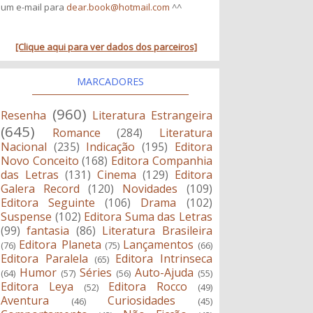
um e-mail para
dear.book@hotmail.com
^^
[Clique aqui para ver dados dos parceiros]
MARCADORES
(960)
Resenha
Literatura Estrangeira
(645)
Romance
(284)
Literatura
Nacional
(235)
Indicação
(195)
Editora
Novo Conceito
(168)
Editora Companhia
das Letras
(131)
Cinema
(129)
Editora
Galera Record
(120)
Novidades
(109)
Editora Seguinte
(106)
Drama
(102)
Suspense
(102)
Editora Suma das Letras
(99)
fantasia
(86)
Literatura Brasileira
Editora Planeta
Lançamentos
(76)
(75)
(66)
Editora Paralela
Editora Intrinseca
(65)
Humor
Séries
Auto-Ajuda
(64)
(57)
(56)
(55)
Editora Leya
Editora Rocco
(52)
(49)
Aventura
Curiosidades
(46)
(45)