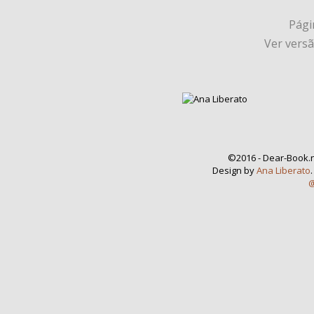
Págin
Ver vers
©2016 - Dear-Book.n
Design by
Ana Liberato
@