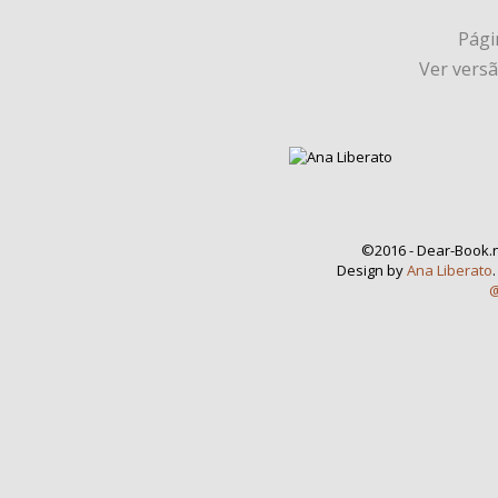
Págin
Ver vers
©2016 - Dear-Book.n
Design by
Ana Liberato
@