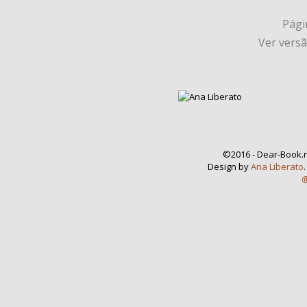
Págin
Ver vers
©2016 - Dear-Book.n
Design by
Ana Liberato
@