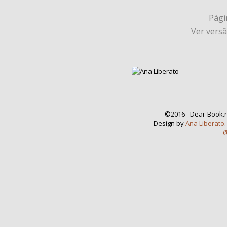
Págin
Ver vers
©2016 - Dear-Book.n
Design by
Ana Liberato
@