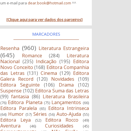
um e-mail para
dear.book@hotmail.com
^^
[Clique aqui para ver dados dos parceiros]
MARCADORES
(960)
Resenha
Literatura Estrangeira
(645)
Romance
(284)
Literatura
Nacional
(235)
Indicação
(195)
Editora
Novo Conceito
(168)
Editora Companhia
das Letras
(131)
Cinema
(129)
Editora
Galera Record
(120)
Novidades
(109)
Editora Seguinte
(106)
Drama
(102)
Suspense
(102)
Editora Suma das Letras
(99)
fantasia
(86)
Literatura Brasileira
Editora Planeta
Lançamentos
(76)
(75)
(66)
Editora Paralela
Editora Intrinseca
(65)
Humor
Séries
Auto-Ajuda
(64)
(57)
(56)
(55)
Editora Leya
Editora Rocco
(52)
(49)
Aventura
Curiosidades
(46)
(45)