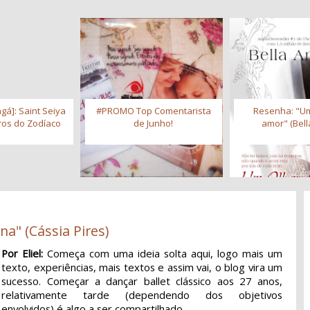
gá]: Saint Seiya
#PROMO Top Comentarista
Resenha: "Um
iros do Zodíaco
de Junho!
amor" (Bell
na" (Cássia Pires)
Por Eliel:
Começa com uma ideia solta aqui, logo mais um
texto, experiências, mais textos e assim vai, o blog vira um
sucesso. Começar a dançar ballet clássico aos 27 anos,
relativamente tarde (dependendo dos objetivos
envolvidos) é algo a ser compartilhado.