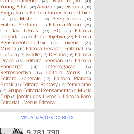
Comportamento
Não Ficção
(43)
(43)
Young Adult
Amazon
Distopia
(42)
(40)
(39)
Biografia
Editora Intrínseca
Chick
(36)
(35)
Lit
Mistério
Perspectivas
(33)
(32)
(32)
Editora Sextante
Editora Record
(31)
(29)
Cia das Letras.
HQ
Editora
(23)
(23)
Jangada
Editora Objetiva
Editora
(22)
(22)
Pensamento-Cultrix
Juvenil
(22)
(21)
Música
Editora Geração Editorial
(19)
(18)
Cultura
Kindle
Desafio
Editora
(17)
(17)
(16)
Draco
Editora Seoman
Editora
(16)
(15)
Pandorga
Interrogação
(14)
(14)
Retrospectiva
Editora Verus
(14)
(13)
Editora Generale
Editora Planeta
(12)
Brasil
Editora Fantasy
feminismo
(11)
(10)
Grupo Editorial Pensamento
Music
(10)
(9)
Trip
Jardim dos Livros
Editora Faro
(8)
(7)
Editorial
Verus Editora
(6)
(6)
VISUALIZAÇÕES DO BLOG
9,781,790