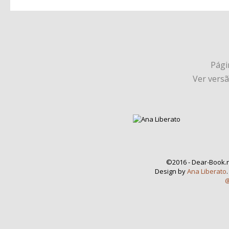
Págin
Ver vers
©2016 - Dear-Book.n
Design by
Ana Liberato
@