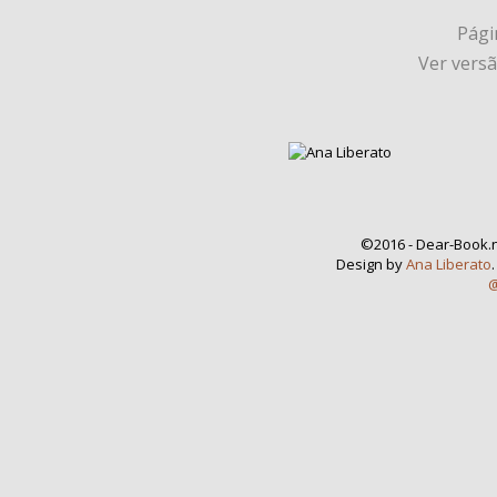
Págin
Ver vers
©2016 - Dear-Book.n
Design by
Ana Liberato
@