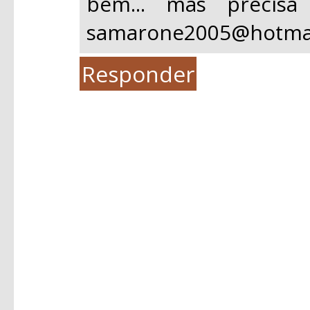
bem... mas precisa 
samarone2005@hotmai
Responder