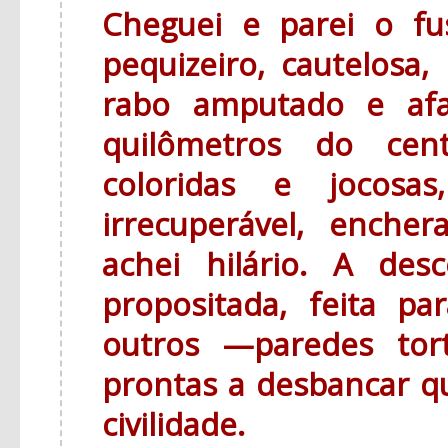
Cheguei e parei o f
pequizeiro, cautelosa,
rabo amputado e afa
quilômetros do cen
coloridas e jocos
irrecuperável, ench
achei hilário. A des
propositada, feita pa
outros —paredes tor
prontas a desbancar q
civilidade.