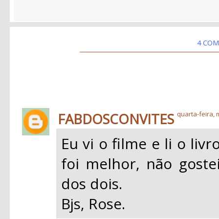
4 COM
FABDOSCONVITES
quarta-feira, 
Eu vi o filme e li o li
foi melhor, não gost
dos dois.
Bjs, Rose.