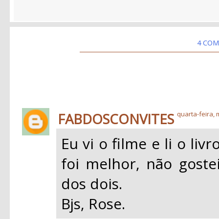
4 COM
FABDOSCONVITES
quarta-feira, 
Eu vi o filme e li o li
foi melhor, não gost
dos dois.
Bjs, Rose.