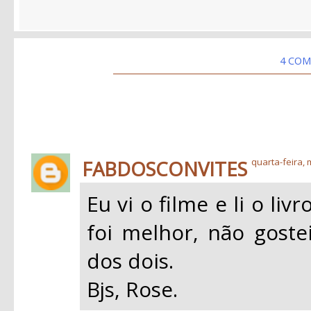
4 COM
FABDOSCONVITES
quarta-feira, 
Eu vi o filme e li o li
foi melhor, não gost
dos dois.
Bjs, Rose.