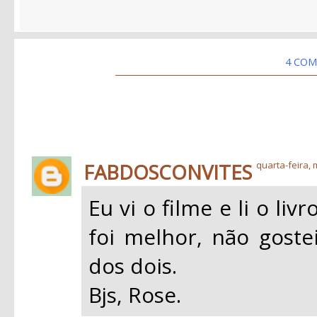
4 COM
FABDOSCONVITES
quarta-feira, 
Eu vi o filme e li o li
foi melhor, não gost
dos dois.
Bjs, Rose.