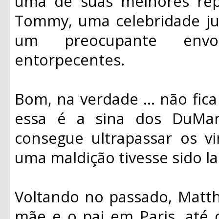
uma de suas melhores rep
Tommy, uma celebridade j
um preocupante env
entorpecentes.
Bom, na verdade ... não fica
essa é a sina dos DuMa
consegue ultrapassar os v
uma maldição tivesse sido la
Voltando no passado, Matthi
mãe e o pai em Paris, até 