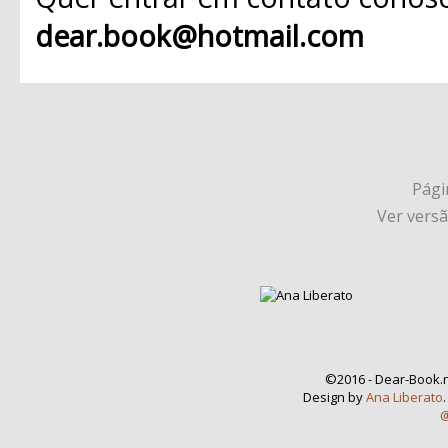
dear.book@hotmail.com
Págin
Ver vers
©2016 - Dear-Book.n
Design by
Ana Liberato
@