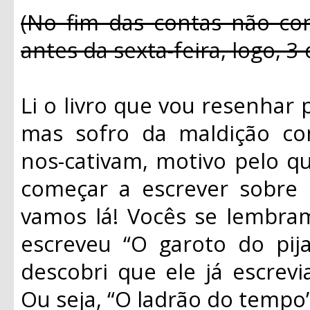
(No fim das contas não co
antes da sexta-feira, logo, 3 
Li o livro que vou resenhar
mas sofro da maldição como-
nos-cativam, motivo pelo q
começar a escrever sobre e
vamos lá! Vocês se lembra
escreveu “O garoto do pija
descobri que ele já escrevia
Ou seja, “O ladrão do tempo”