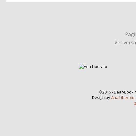
Págin
Ver vers
©2016 - Dear-Book.n
Design by
Ana Liberato
@