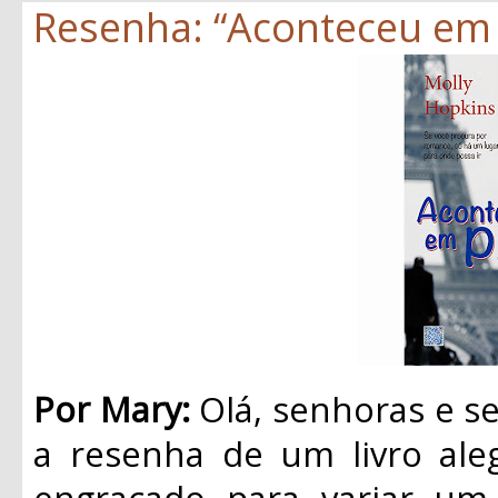
Resenha: “Aconteceu em P
Por Mary:
Olá, senhoras e se
a resenha de um livro ale
engraçado
para variar um