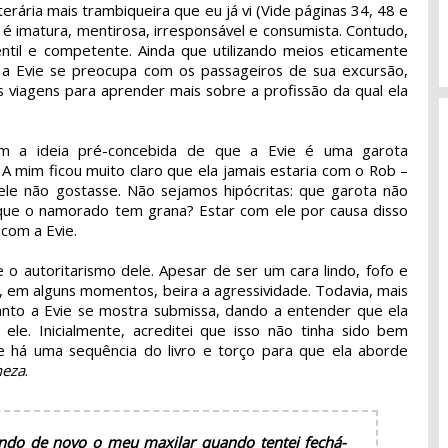
erária mais trambiqueira que eu já vi (Vide páginas 34, 48 e
 é imatura, mentirosa, irresponsável e consumista. Contudo,
til e competente. Ainda que utilizando meios eticamente
s, a Evie se preocupa com os passageiros de sua excursão,
 viagens para aprender mais sobre a profissão da qual ela
om a ideia pré-concebida de que a Evie é uma garota
. A mim ficou muito claro que ela jamais estaria com o Rob –
ele não gostasse. Não sejamos hipócritas: que garota não
que o namorado tem grana? Estar com ele por causa disso
 com a Evie.
o autoritarismo dele. Apesar de ser um cara lindo, fofo e
, em alguns momentos, beira a agressividade. Todavia, mais
nto a Evie se mostra submissa, dando a entender que ela
le. Inicialmente, acreditei que isso não tinha sido bem
e há uma sequência do livro e torço para que ela aborde
neza
.
rindo de novo o meu maxilar quando tentei fechá-