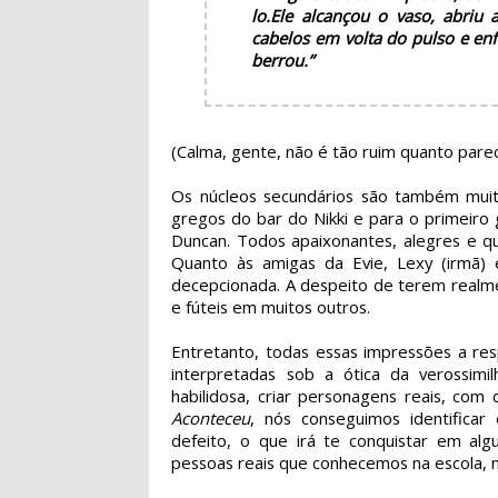
lo.
Ele alcançou o vaso, abriu
cabelos em volta do pulso e en
berrou.”
(Calma, gente, não é tão ruim quanto parec
Os núcleos secundários são também muit
gregos do bar do Nikki e para o primeiro 
Duncan. Todos apaixonantes, alegres e 
Quanto às amigas da Evie, Lexy (irmã)
decepcionada. A despeito de terem real
e fúteis em muitos outros.
Entretanto, todas essas impressões a r
interpretadas sob a ótica da verossimi
habilidosa, criar personagens reais, co
Aconteceu
, nós conseguimos identifica
defeito, o que irá te conquistar em a
pessoas reais que conhecemos na escola, no