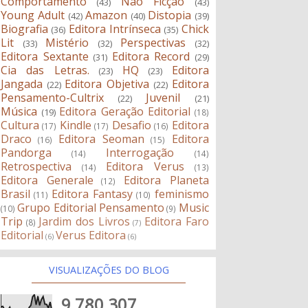
Comportamento
Não Ficção
(43)
(43)
Young Adult
Amazon
Distopia
(42)
(40)
(39)
Biografia
Editora Intrínseca
Chick
(36)
(35)
Lit
Mistério
Perspectivas
(33)
(32)
(32)
Editora Sextante
Editora Record
(31)
(29)
Cia das Letras.
HQ
Editora
(23)
(23)
Jangada
Editora Objetiva
Editora
(22)
(22)
Pensamento-Cultrix
Juvenil
(22)
(21)
Música
Editora Geração Editorial
(19)
(18)
Cultura
Kindle
Desafio
Editora
(17)
(17)
(16)
Draco
Editora Seoman
Editora
(16)
(15)
Pandorga
Interrogação
(14)
(14)
Retrospectiva
Editora Verus
(14)
(13)
Editora Generale
Editora Planeta
(12)
Brasil
Editora Fantasy
feminismo
(11)
(10)
Grupo Editorial Pensamento
Music
(10)
(9)
Trip
Jardim dos Livros
Editora Faro
(8)
(7)
Editorial
Verus Editora
(6)
(6)
VISUALIZAÇÕES DO BLOG
9,780,307