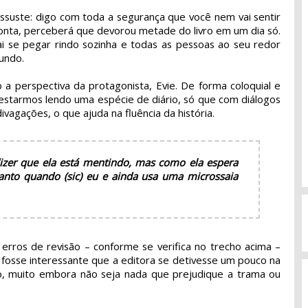
assuste: digo com toda a segurança que você nem vai sentir
nta, perceberá que devorou metade do livro em um dia só.
vai se pegar rindo sozinha e todas as pessoas ao seu redor
undo.
 a perspectiva da protagonista, Evie. De forma coloquial e
 estarmos lendo uma espécie de diário, só que com diálogos
vagações, o que ajuda na fluência da história.
zer que ela está mentindo, mas como ela espera
anto quando (sic) eu e ainda usa uma microssaia
s erros de revisão – conforme se verifica no trecho acima –
z fosse interessante que a editora se detivesse um pouco na
o, muito embora não seja nada que prejudique a trama ou