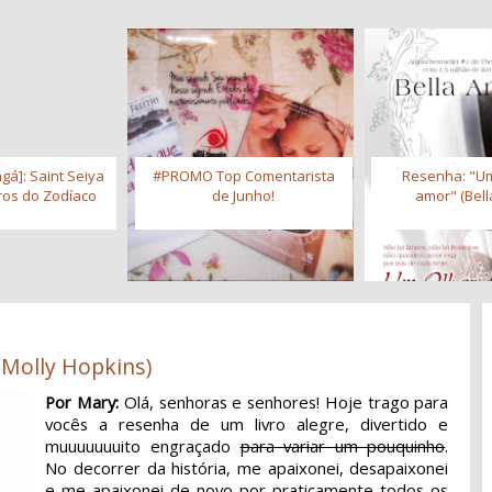
gá]: Saint Seiya
#PROMO Top Comentarista
Resenha: "Um
iros do Zodíaco
de Junho!
amor" (Bell
(Molly Hopkins)
Por Mary:
Olá, senhoras e senhores! Hoje trago para
vocês a resenha de um livro alegre, divertido e
muuuuuuuito engraçado
para variar um pouquinho
.
No decorrer da história, me apaixonei, desapaixonei
e me apaixonei de novo por praticamente todos os