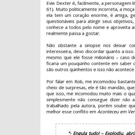
Evie Dexter é, facilmente, a personagem lit
61). Muito politicamente incorreta, a moça
ela tem um coração enorme, é amiga, gen
questionáveis para atingir seus objetivo
conhece a todos pelo nome e aproveita as
realmente passa a gostar.
Não obstante a sinopse nos deixar c
interesseira, devo discordar quanto a isso
mesmo que ele fosse milionário – caso d
ficaria um pouquinho contente em saber 
são outros quinhentos e isso não acontece
Por falar em Rob, me incomodou bastante 
cheio de surpresas, ele é tão mandão, que
que isso, me incomodou muito mais o qua
simplesmente não consegue dizer não a e
trabalhado pela autora, porém soube qu
melhor esse conflito em
Aconteceu em Ve
“- Engula tudo! – Explodiu, ab