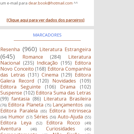
um e-mail para
dear.book@hotmail.com
^^
[Clique aqui para ver dados dos parceiros]
MARCADORES
(960)
Resenha
Literatura Estrangeira
(645)
Romance
(284)
Literatura
Nacional
(235)
Indicação
(195)
Editora
Novo Conceito
(168)
Editora Companhia
das Letras
(131)
Cinema
(129)
Editora
Galera Record
(120)
Novidades
(109)
Editora Seguinte
(106)
Drama
(102)
Suspense
(102)
Editora Suma das Letras
(99)
fantasia
(86)
Literatura Brasileira
Editora Planeta
Lançamentos
(76)
(75)
(66)
Editora Paralela
Editora Intrinseca
(65)
Humor
Séries
Auto-Ajuda
(64)
(57)
(56)
(55)
Editora Leya
Editora Rocco
(52)
(49)
Aventura
Curiosidades
(46)
(45)