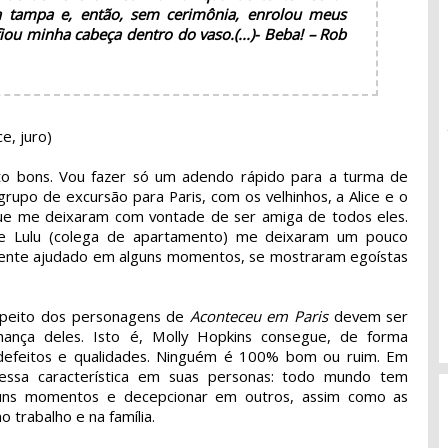
 a tampa e, então, sem cerimônia, enrolou meus
fiou minha cabeça dentro do vaso.
(...)
- Beba! – Rob
e, juro)
o bons. Vou fazer só um adendo rápido para a turma de
grupo de excursão para Paris, com os velhinhos, a Alice e o
que me deixaram com vontade de ser amiga de todos eles.
 e Lulu (colega de apartamento) me deixaram um pouco
mente ajudado em alguns momentos, se mostraram egoístas
espeito dos personagens de
Aconteceu em Paris
devem ser
lhança deles. Isto é, Molly Hopkins consegue, de forma
m defeitos e qualidades. Ninguém é 100% bom ou ruim. Em
r essa característica em suas personas: todo mundo tem
lguns momentos e decepcionar em outros, assim como as
 trabalho e na família.