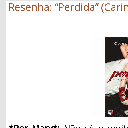
Resenha: “Perdida” (Carin
*Por Mary*:
Não só é muito