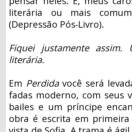
pensar neles. É, meus caro
literária ou mais comu
(Depressão Pós-Livro).
Fiquei justamente assim. 
literária.
Em
Perdida
você será levad
fadas moderno, com seus ve
bailes e um príncipe encan
obra é escrita em primeira
vista de Sofia. A trama é ágil