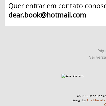
Quer entrar em contato conosc
dear.book@hotmail.com
Págin
Ver vers
©2016 - Dear-Book.n
Design by
Ana Liberato
@