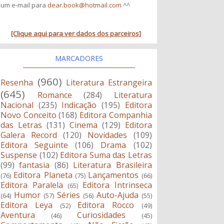
um e-mail para
dear.book@hotmail.com
^^
[Clique aqui para ver dados dos parceiros]
MARCADORES
(960)
Resenha
Literatura Estrangeira
(645)
Romance
(284)
Literatura
Nacional
(235)
Indicação
(195)
Editora
Novo Conceito
(168)
Editora Companhia
das Letras
(131)
Cinema
(129)
Editora
Galera Record
(120)
Novidades
(109)
Editora Seguinte
(106)
Drama
(102)
Suspense
(102)
Editora Suma das Letras
(99)
fantasia
(86)
Literatura Brasileira
Editora Planeta
Lançamentos
(76)
(75)
(66)
Editora Paralela
Editora Intrinseca
(65)
Humor
Séries
Auto-Ajuda
(64)
(57)
(56)
(55)
Editora Leya
Editora Rocco
(52)
(49)
Aventura
Curiosidades
(46)
(45)