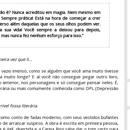
, não é? Nunca acreditou em magia. Nem mesmo em
 Sempre prática! Está na hora de começar a crer
verso além daquelas que os seus olhos podem ver.
 a sua vida! Você sempre a deixou para depois,
 mas nunca fez nenhum esforço para isso.”
ira vez que li...
m vazio imenso, como se alguém que você ama muito tivesse
a muito longe? E aí você não consegue pegar outro livro,
o anterior, nos personagens e só consegue pensar neles. É,
iterária ou mais comumente conhecida como DPL (Depressão
vel fossa literária.
ssimo conto de fadas moderno, com seus vestidos bufantes
o de arrancar suspiros. A obra é escrita em primeira pessoa,
a é ágil, divertida e a Carina Rissi sabe dar o tom certo para