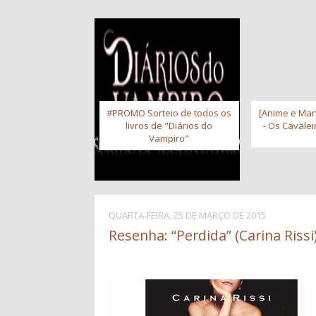
#PROMO Sorteio de todos os
[Anime e Man
livros de "Diários do
- Os Cavale
Vampiro"
QUARTA-FEIRA, 25 DE MARÇO DE 2015
Resenha: “Perdida” (Carina Rissi