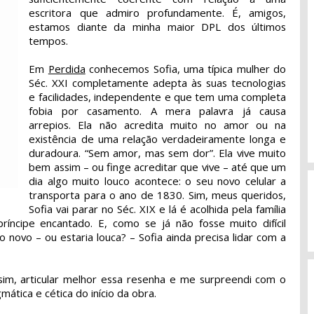
escritora que admiro profundamente. É, amigos,
estamos diante da minha maior DPL dos últimos
tempos.
Em
Perdida
conhecemos Sofia, uma típica mulher do
Séc. XXI completamente adepta às suas tecnologias
e facilidades, independente e que tem uma completa
fobia por casamento. A mera palavra já causa
arrepios. Ela não acredita muito no amor ou na
existência de uma relação verdadeiramente longa e
duradoura. “Sem amor, mas sem dor”. Ela vive muito
bem assim – ou finge acreditar que vive – até que um
dia algo muito louco acontece: o seu novo celular a
transporta para o ano de 1830. Sim, meus queridos,
Sofia vai parar no Séc. XIX e lá é acolhida pela família
ríncipe encantado. E, como se já não fosse muito difícil
novo – ou estaria louca? – Sofia ainda precisa lidar com a
sim, articular melhor essa resenha e me surpreendi com o
mática e cética do início da obra.