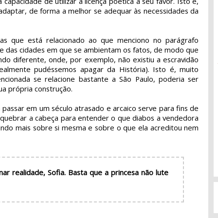
capacidade de utilizar a licença poética a seu favor. Isto é,
 e adaptar, de forma a melhor se adequar às necessidades da
mas que está relacionado ao que menciono no parágrafo
ome das cidades em que se ambientam os fatos, de modo que
ndo diferente, onde, por exemplo, não existiu a escravidão
realmente pudéssemos apagar da História). Isto é, muito
ncionada se relacione bastante a São Paulo, poderia ser
ua própria construção.
 passar em um século atrasado e arcaico serve para fins de
 quebrar a cabeça para entender o que diabos a vendedora
endo mais sobre si mesma e sobre o que ela acreditou nem
r realidade, Sofia. Basta que a princesa não lute