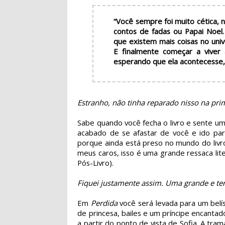
“Você sempre foi muito cética
contos de fadas ou Papai Noel.
que existem mais coisas no uni
E finalmente começar a viver
esperando que ela acontecesse,
Estranho, não tinha reparado nisso na prime
Sabe quando você fecha o livro e sente u
acabado de se afastar de você e ido par
porque ainda está preso no mundo do livr
meus caros, isso é uma grande ressaca l
Pós-Livro).
Fiquei justamente assim. Uma grande e terrí
Em
Perdida
você será levada para um belí
de princesa, bailes e um príncipe encantad
a partir do ponto de vista de Sofia. A tram