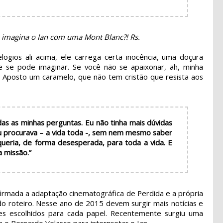
, imagina o Ian com uma Mont Blanc?! Rs.
ogios ali acima, ele carrega certa inocência, uma doçura
e se pode imaginar. Se você não se apaixonar, ah, minha
 Aposto um caramelo, que não tem cristão que resista aos
das as minhas perguntas. Eu não tinha mais dúvidas
eu procurava – a vida toda -, sem nem mesmo saber
queria, de forma desesperada, para toda a vida. E
a missão.”
nfirmada a adaptação cinematográfica de Perdida e a própria
do roteiro. Nesse ano de 2015 devem surgir mais notícias e
es escolhidos para cada papel. Recentemente surgiu uma
 o Bernardo Velasco para interpretar o Ian.