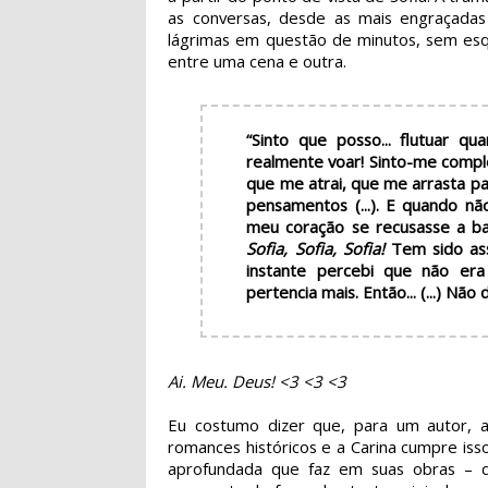
as conversas, desde as mais engraçada
lágrimas em questão de minutos, sem esq
entre uma cena e outra.
“Sinto que posso... flutuar 
realmente voar! Sinto-me comple
que me atrai, que me arrasta pa
pensamentos (...). E quando nã
meu coração se recusasse a bat
Sofia, Sofia, Sofia!
Tem sido ass
instante percebi que não e
pertencia mais. Então... (...) Não
Ai. Meu. Deus! <3 <3 <3
Eu costumo dizer que, para um autor, 
romances históricos e a Carina cumpre is
aprofundada que faz em suas obras – d