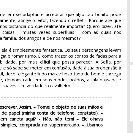
ldade em se adaptar e acreditar que algo tão bonito pode
amente, atinge o leitor, fazendo-o refletir. Porque até que
 nos distancia do que realmente importa? Quero dizer, até
coisas – muitas vezes supérfluas – com as quais nos
a família, dos amigos e de nós mesmos?
e ela é simplesmente fantástica. Os seus personagens levam
gia e romantismo. É como trazer os contos de fadas para a
bilidade, por mais difícil que possa parecer. A Sofia, por
te e só sabe se meter em confusão, dada à sua propensão à
til, doce, elegante
lindo maravilhoso tudo de bom
e carrega
ve, demonstrado em seus modos polidos, a fala pausada e
e suaves. Um verdadeiro cavalheiro.
 escrever. Assim. – Tomei o objeto de suas mãos e
 de papel (minha conta de telefone, constatei). –
em caneta aqui?
- Não, não tem! – Ele olhava
a simples, comprada no supermercado. – Usamos