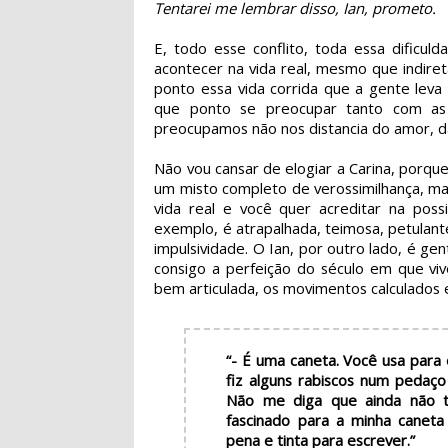
Tentarei me lembrar disso, Ian, prometo.
E, todo esse conflito, toda essa dificu
acontecer na vida real, mesmo que indiret
ponto essa vida corrida que a gente leva
que ponto se preocupar tanto com as 
preocupamos não nos distancia do amor, d
Não vou cansar de elogiar a Carina, porqu
um misto completo de verossimilhança, ma
vida real e você quer acreditar na possi
exemplo, é atrapalhada, teimosa, petulan
impulsividade. O Ian, por outro lado, é gen
consigo a perfeição do século em que vi
bem articulada, os movimentos calculados 
“- É uma caneta. Você usa para
fiz alguns rabiscos num pedaço
Não me diga que ainda não t
fascinado para a minha canet
pena e tinta para escrever.”