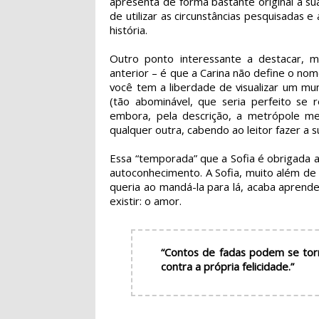
apresenta de forma bastante original a sua 
de utilizar as circunstâncias pesquisadas
história.
Outro ponto interessante a destacar, 
anterior – é que a Carina não define o n
você tem a liberdade de visualizar um mu
(tão abominável, que seria perfeito se 
embora, pela descrição, a metrópole me
qualquer outra, cabendo ao leitor fazer a s
Essa “temporada” que a Sofia é obrigada a
autoconhecimento. A Sofia, muito além de
queria ao mandá-la para lá, acaba aprend
existir: o amor.
“Contos de fadas podem se torna
contra a própria felicidade.”