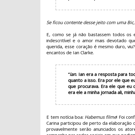
Se ficou contente desse jeito com uma Bic
E, como se já não bastassem todos os el
indescritível e o amor mais devotado qu
querida, esse coração é mesmo duro, viu?
encantos de Ian Clarke.
“
Ian
. Ian era a resposta para to
quanto a isso. Era por ele que 
que procurava. Era ele que eu 
era ele a minha jornada ali, minh
E tem notícia boa:
Habemus filme
! Foi co
Carina participou de perto da elaboração 
provavelmente serão anunciados os ator
campanha nas redes sociais em que pediam