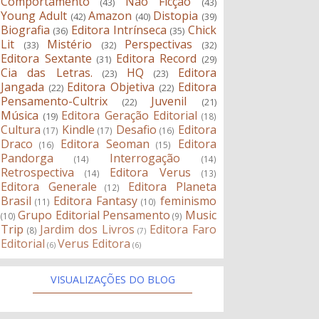
Comportamento
Não Ficção
(43)
(43)
Young Adult
Amazon
Distopia
(42)
(40)
(39)
Biografia
Editora Intrínseca
Chick
(36)
(35)
Lit
Mistério
Perspectivas
(33)
(32)
(32)
Editora Sextante
Editora Record
(31)
(29)
Cia das Letras.
HQ
Editora
(23)
(23)
Jangada
Editora Objetiva
Editora
(22)
(22)
Pensamento-Cultrix
Juvenil
(22)
(21)
Música
Editora Geração Editorial
(19)
(18)
Cultura
Kindle
Desafio
Editora
(17)
(17)
(16)
Draco
Editora Seoman
Editora
(16)
(15)
Pandorga
Interrogação
(14)
(14)
Retrospectiva
Editora Verus
(14)
(13)
Editora Generale
Editora Planeta
(12)
Brasil
Editora Fantasy
feminismo
(11)
(10)
Grupo Editorial Pensamento
Music
(10)
(9)
Trip
Jardim dos Livros
Editora Faro
(8)
(7)
Editorial
Verus Editora
(6)
(6)
VISUALIZAÇÕES DO BLOG