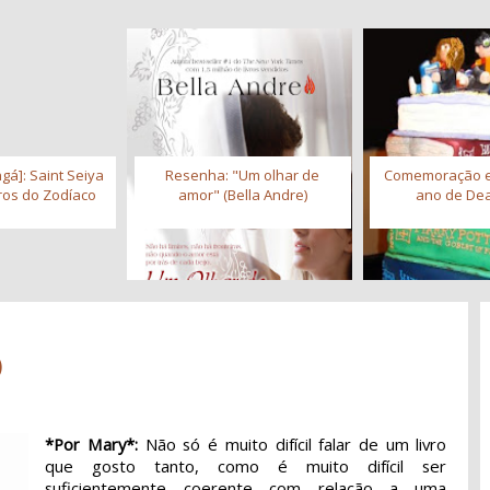
gá]: Saint Seiya
Resenha: "Um olhar de
Comemoração 
iros do Zodíaco
amor" (Bella Andre)
ano de Dea
)
*Por Mary*:
Não só é muito difícil falar de um livro
que gosto tanto, como é muito difícil ser
suficientemente coerente com relação a uma