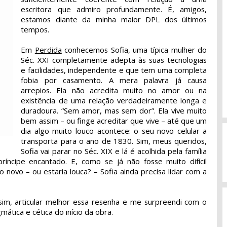
escritora que admiro profundamente. É, amigos,
estamos diante da minha maior DPL dos últimos
tempos.
Em
Perdida
conhecemos Sofia, uma típica mulher do
Séc. XXI completamente adepta às suas tecnologias
e facilidades, independente e que tem uma completa
fobia por casamento. A mera palavra já causa
arrepios. Ela não acredita muito no amor ou na
existência de uma relação verdadeiramente longa e
duradoura. “Sem amor, mas sem dor”. Ela vive muito
bem assim – ou finge acreditar que vive – até que um
dia algo muito louco acontece: o seu novo celular a
transporta para o ano de 1830. Sim, meus queridos,
Sofia vai parar no Séc. XIX e lá é acolhida pela família
ríncipe encantado. E, como se já não fosse muito difícil
novo – ou estaria louca? – Sofia ainda precisa lidar com a
sim, articular melhor essa resenha e me surpreendi com o
mática e cética do início da obra.