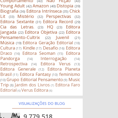
Comportamento
Não Ficção
(43)
(43)
Young Adult
Amazon
Distopia
(42)
(40)
(39)
Biografia
Editora Intrínseca
Chick
(36)
(35)
Lit
Mistério
Perspectivas
(33)
(32)
(32)
Editora Sextante
Editora Record
(31)
(29)
Cia das Letras.
HQ
Editora
(23)
(23)
Jangada
Editora Objetiva
Editora
(22)
(22)
Pensamento-Cultrix
Juvenil
(22)
(21)
Música
Editora Geração Editorial
(19)
(18)
Cultura
Kindle
Desafio
Editora
(17)
(17)
(16)
Draco
Editora Seoman
Editora
(16)
(15)
Pandorga
Interrogação
(14)
(14)
Retrospectiva
Editora Verus
(14)
(13)
Editora Generale
Editora Planeta
(12)
Brasil
Editora Fantasy
feminismo
(11)
(10)
Grupo Editorial Pensamento
Music
(10)
(9)
Trip
Jardim dos Livros
Editora Faro
(8)
(7)
Editorial
Verus Editora
(6)
(6)
VISUALIZAÇÕES DO BLOG
9,779,518