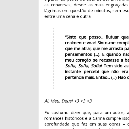
as conversas, desde as mais engraçada
lágrimas em questão de minutos, sem esq
entre uma cena e outra.
“Sinto que posso... flutuar 
realmente voar! Sinto-me comple
que me atrai, que me arrasta pa
pensamentos (...). E quando nã
meu coração se recusasse a bat
Sofia, Sofia, Sofia!
Tem sido ass
instante percebi que não e
pertencia mais. Então... (...) Não
Ai. Meu. Deus! <3 <3 <3
Eu costumo dizer que, para um autor, 
romances históricos e a Carina cumpre is
aprofundada que faz em suas obras – d