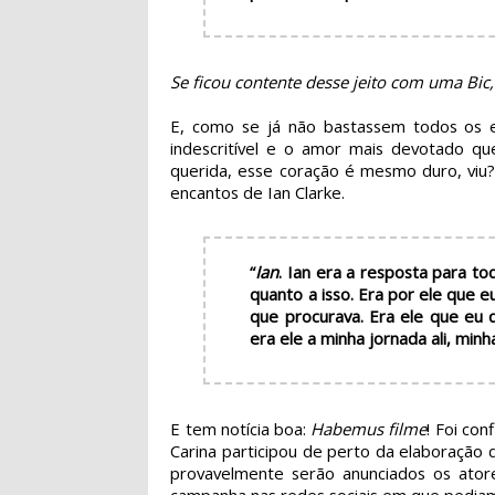
Se ficou contente desse jeito com uma Bic
E, como se já não bastassem todos os el
indescritível e o amor mais devotado qu
querida, esse coração é mesmo duro, viu?
encantos de Ian Clarke.
“
Ian
. Ian era a resposta para to
quanto a isso. Era por ele que 
que procurava. Era ele que eu 
era ele a minha jornada ali, minh
E tem notícia boa:
Habemus filme
! Foi co
Carina participou de perto da elaboração 
provavelmente serão anunciados os ator
campanha nas redes sociais em que pediam