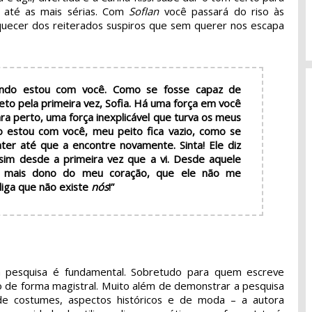
s até as mais sérias. Com
SofIan
você passará do riso às
uecer dos reiterados suspiros que sem querer nos escapa
quando estou com você. Como se fosse capaz de
to pela primeira vez, Sofia. Há uma força em você
ra perto, uma força inexplicável que turva os meus
o estou com você, meu peito fica vazio, como se
er até que a encontre novamente. Sinta! Ele diz
im desde a primeira vez que a vi. Desde aquele
ra mais dono do meu coração, que ele não me
 diga que não existe
nós
!”
a pesquisa é fundamental. Sobretudo para quem escreve
so de forma magistral. Muito além de demonstrar a pesquisa
e costumes, aspectos históricos e de moda – a autora