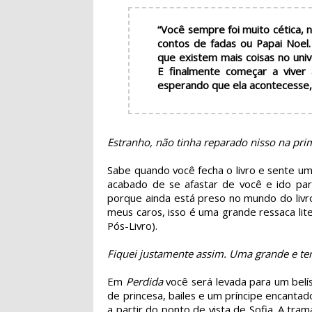
“Você sempre foi muito cética
contos de fadas ou Papai Noel.
que existem mais coisas no uni
E finalmente começar a viver
esperando que ela acontecesse,
Estranho, não tinha reparado nisso na prime
Sabe quando você fecha o livro e sente u
acabado de se afastar de você e ido par
porque ainda está preso no mundo do livr
meus caros, isso é uma grande ressaca l
Pós-Livro).
Fiquei justamente assim. Uma grande e terrí
Em
Perdida
você será levada para um belí
de princesa, bailes e um príncipe encantad
a partir do ponto de vista de Sofia. A tram