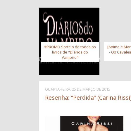
#PROMO Sorteio de todos os
[Anime e Man
livros de "Diários do
- Os Cavale
Vampiro"
QUARTA-FEIRA, 25 DE MARÇO DE 2015
Resenha: “Perdida” (Carina Rissi