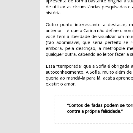
apresenta de forma bastante original a sua 
de utilizar as circunstâncias pesquisadas
história.
Outro ponto interessante a destacar, 
anterior – é que a Carina não define o n
você tem a liberdade de visualizar um mu
(tão abominável, que seria perfeito se 
embora, pela descrição, a metrópole me
qualquer outra, cabendo ao leitor fazer a s
Essa “temporada” que a Sofia é obrigada a
autoconhecimento. A Sofia, muito além de
queria ao mandá-la para lá, acaba aprend
existir: o amor.
“Contos de fadas podem se torna
contra a própria felicidade.”