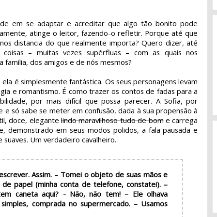
ldade em se adaptar e acreditar que algo tão bonito pode
amente, atinge o leitor, fazendo-o refletir. Porque até que
 nos distancia do que realmente importa? Quero dizer, até
coisas – muitas vezes supérfluas – com as quais nos
a família, dos amigos e de nós mesmos?
e ela é simplesmente fantástica. Os seus personagens levam
gia e romantismo. É como trazer os contos de fadas para a
bilidade, por mais difícil que possa parecer. A Sofia, por
te e só sabe se meter em confusão, dada à sua propensão à
til, doce, elegante
lindo maravilhoso tudo de bom
e carrega
ve, demonstrado em seus modos polidos, a fala pausada e
e suaves. Um verdadeiro cavalheiro.
 escrever. Assim. – Tomei o objeto de suas mãos e
 de papel (minha conta de telefone, constatei). –
em caneta aqui?
- Não, não tem! – Ele olhava
a simples, comprada no supermercado. – Usamos