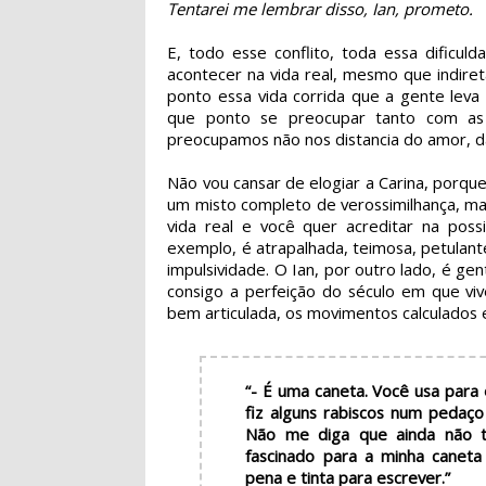
Tentarei me lembrar disso, Ian, prometo.
E, todo esse conflito, toda essa dificu
acontecer na vida real, mesmo que indiret
ponto essa vida corrida que a gente leva
que ponto se preocupar tanto com as 
preocupamos não nos distancia do amor, d
Não vou cansar de elogiar a Carina, porqu
um misto completo de verossimilhança, ma
vida real e você quer acreditar na possi
exemplo, é atrapalhada, teimosa, petulan
impulsividade. O Ian, por outro lado, é gen
consigo a perfeição do século em que vi
bem articulada, os movimentos calculados 
“- É uma caneta. Você usa para
fiz alguns rabiscos num pedaço
Não me diga que ainda não t
fascinado para a minha canet
pena e tinta para escrever.”