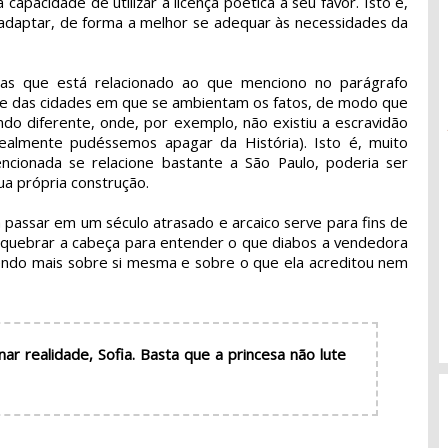
capacidade de utilizar a licença poética a seu favor. Isto é,
 e adaptar, de forma a melhor se adequar às necessidades da
mas que está relacionado ao que menciono no parágrafo
ome das cidades em que se ambientam os fatos, de modo que
ndo diferente, onde, por exemplo, não existiu a escravidão
realmente pudéssemos apagar da História). Isto é, muito
ncionada se relacione bastante a São Paulo, poderia ser
ua própria construção.
 passar em um século atrasado e arcaico serve para fins de
 quebrar a cabeça para entender o que diabos a vendedora
endo mais sobre si mesma e sobre o que ela acreditou nem
r realidade, Sofia. Basta que a princesa não lute