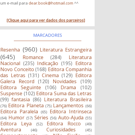
um e-mail para
dear.book@hotmail.com
^^
[Clique aqui para ver dados dos parceiros]
MARCADORES
(960)
Resenha
Literatura Estrangeira
(645)
Romance
(284)
Literatura
Nacional
(235)
Indicação
(195)
Editora
Novo Conceito
(168)
Editora Companhia
das Letras
(131)
Cinema
(129)
Editora
Galera Record
(120)
Novidades
(109)
Editora Seguinte
(106)
Drama
(102)
Suspense
(102)
Editora Suma das Letras
(99)
fantasia
(86)
Literatura Brasileira
Editora Planeta
Lançamentos
(76)
(75)
(66)
Editora Paralela
Editora Intrinseca
(65)
Humor
Séries
Auto-Ajuda
(64)
(57)
(56)
(55)
Editora Leya
Editora Rocco
(52)
(49)
Aventura
Curiosidades
(46)
(45)