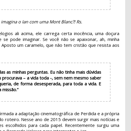
, imagina o Ian com uma Mont Blanc?! Rs.
ogios ali acima, ele carrega certa inocência, uma doçura
e se pode imaginar. Se você não se apaixonar, ah, minha
 Aposto um caramelo, que não tem cristão que resista aos
das as minhas perguntas. Eu não tinha mais dúvidas
eu procurava – a vida toda -, sem nem mesmo saber
queria, de forma desesperada, para toda a vida. E
a missão.”
nfirmada a adaptação cinematográfica de Perdida e a própria
do roteiro. Nesse ano de 2015 devem surgir mais notícias e
es escolhidos para cada papel. Recentemente surgiu uma
 o Bernardo Velasco para interpretar o Ian.