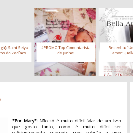
gá]: Saint Seiya
#PROMO Top Comentarista
Resenha: "Um
iros do Zodíaco
de Junho!
amor" (Bell
)
*Por Mary*:
Não só é muito difícil falar de um livro
que gosto tanto, como é muito difícil ser
suficientemente coerente com relação a uma