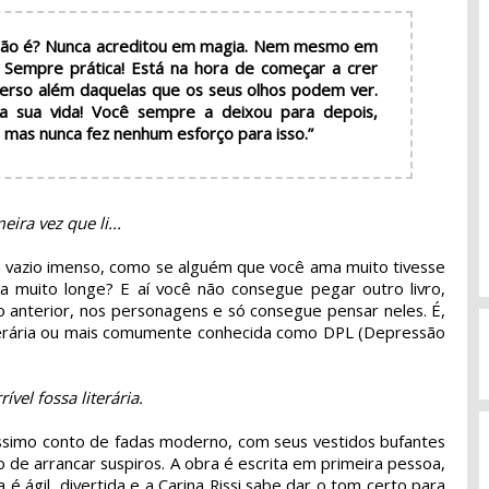
, não é? Nunca acreditou em magia. Nem mesmo em
 Sempre prática! Está na hora de começar a crer
verso além daquelas que os seus olhos podem ver.
 a sua vida! Você sempre a deixou para depois,
 mas nunca fez nenhum esforço para isso.”
ira vez que li...
m vazio imenso, como se alguém que você ama muito tivesse
a muito longe? E aí você não consegue pegar outro livro,
o anterior, nos personagens e só consegue pensar neles. É,
iterária ou mais comumente conhecida como DPL (Depressão
vel fossa literária.
ssimo conto de fadas moderno, com seus vestidos bufantes
o de arrancar suspiros. A obra é escrita em primeira pessoa,
a é ágil, divertida e a Carina Rissi sabe dar o tom certo para