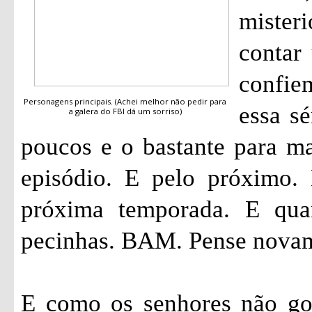
mister
contar 
confi
Personagens principais. (Achei melhor não pedir para
essa sé
a galera do FBI dá um sorriso)
poucos e o bastante para ma
episódio. E pelo próximo.
próxima temporada. E qua
pecinhas. BAM. Pense nova
E como os senhores não go