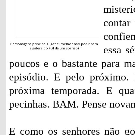
mister
contar 
confi
Personagens principais. (Achei melhor não pedir para
essa sé
a galera do FBI dá um sorriso)
poucos e o bastante para ma
episódio. E pelo próximo.
próxima temporada. E qua
pecinhas. BAM. Pense nova
E como os senhores não go