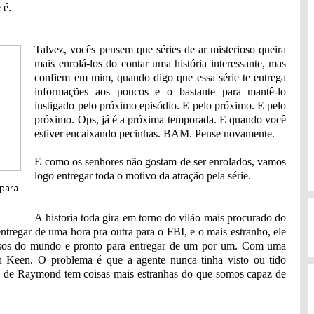
 é.
Talvez, vocês pensem que séries de ar misterioso queira
mais enrolá-los do contar uma história interessante, mas
confiem em mim, quando digo que essa série te entrega
informações aos poucos e o bastante para mantê-lo
instigado pelo próximo episódio. E pelo próximo. E pelo
próximo. Ops, já é a próxima temporada. E quando você
estiver encaixando pecinhas. BAM. Pense novamente.
E como os senhores não gostam de ser enrolados, vamos
logo entregar toda o motivo da atração pela série.
 para
A historia toda gira em torno do vilão mais procurado do
entregar de uma hora pra outra para o FBI, e o mais estranho, ele
nosos do mundo e pronto para entregar de um por um. Com uma
th Keen. O problema é que a agente nunca tinha visto ou tido
são de Raymond tem coisas mais estranhas do que somos capaz de