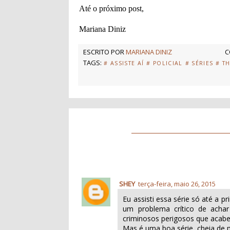
Até o próximo post,
Mariana Diniz
ESCRITO POR
MARIANA DINIZ
C
TAGS:
# ASSISTE AÍ
# POLICIAL
# SÉRIES
# T
SHEY
terça-feira, maio 26, 2015
Eu assisti essa série só até a 
um problema crítico de achar 
criminosos perigosos que acabei
Mas é uma boa série, cheia de mi