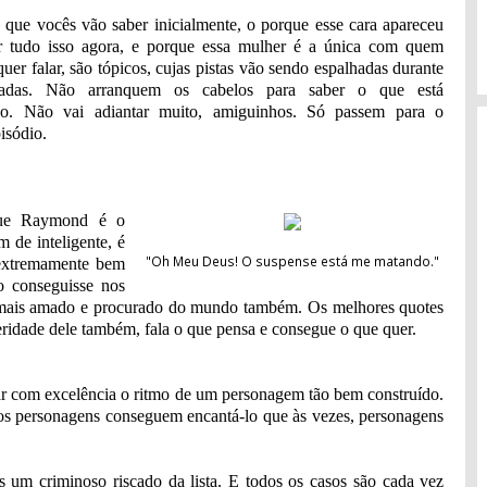
o que vocês vão saber inicialmente, o porque esse cara apareceu
r tudo isso agora, e porque essa mulher é a única com quem
er falar, são tópicos, cujas pistas vão sendo espalhadas durante
radas. Não arranquem os cabelos para saber o que está
do. Não vai adiantar muito, amiguinhos. Só passem para o
isódio.
que Raymond é o
m de inteligente, é
"Oh Meu Deus! O suspense está me matando."
 extremamente bem
o conseguisse nos
mais amado e procurado do mundo também. Os melhores quotes
ceridade dele também, fala o que pensa e consegue o que quer.
 com excelência o ritmo de um personagem tão bem construído.
os personagens conseguem encantá-lo que às vezes, personagens
 um criminoso riscado da lista. E todos os casos são cada vez