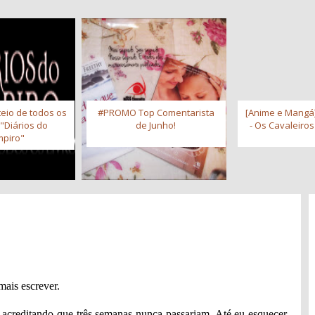
eio de todos os
#PROMO Top Comentarista
[Anime e Mangá]
 "Diários do
de Junho!
- Os Cavaleiro
piro"
ais escrever.
acreditando que três semanas nunca passariam. Até eu esquecer