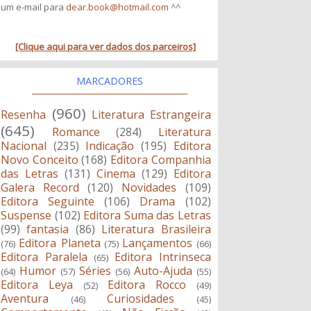
um e-mail para
dear.book@hotmail.com
^^
[Clique aqui para ver dados dos parceiros]
MARCADORES
(960)
Resenha
Literatura Estrangeira
(645)
Romance
(284)
Literatura
Nacional
(235)
Indicação
(195)
Editora
Novo Conceito
(168)
Editora Companhia
das Letras
(131)
Cinema
(129)
Editora
Galera Record
(120)
Novidades
(109)
Editora Seguinte
(106)
Drama
(102)
Suspense
(102)
Editora Suma das Letras
(99)
fantasia
(86)
Literatura Brasileira
Editora Planeta
Lançamentos
(76)
(75)
(66)
Editora Paralela
Editora Intrinseca
(65)
Humor
Séries
Auto-Ajuda
(64)
(57)
(56)
(55)
Editora Leya
Editora Rocco
(52)
(49)
Aventura
Curiosidades
(46)
(45)