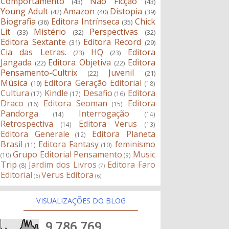
Comportamento
Não Ficção
(43)
(43)
Young Adult
Amazon
Distopia
(42)
(40)
(39)
Biografia
Editora Intrínseca
Chick
(36)
(35)
Lit
Mistério
Perspectivas
(33)
(32)
(32)
Editora Sextante
Editora Record
(31)
(29)
Cia das Letras.
HQ
Editora
(23)
(23)
Jangada
Editora Objetiva
Editora
(22)
(22)
Pensamento-Cultrix
Juvenil
(22)
(21)
Música
Editora Geração Editorial
(19)
(18)
Cultura
Kindle
Desafio
Editora
(17)
(17)
(16)
Draco
Editora Seoman
Editora
(16)
(15)
Pandorga
Interrogação
(14)
(14)
Retrospectiva
Editora Verus
(14)
(13)
Editora Generale
Editora Planeta
(12)
Brasil
Editora Fantasy
feminismo
(11)
(10)
Grupo Editorial Pensamento
Music
(10)
(9)
Trip
Jardim dos Livros
Editora Faro
(8)
(7)
Editorial
Verus Editora
(6)
(6)
VISUALIZAÇÕES DO BLOG
9,786,769