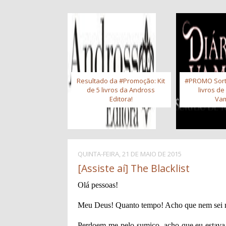
Resultado da #Promoção: Kit
#PROMO Sort
de 5 livros da Andross
livros de
Editora!
Vam
QUINTA-FEIRA, 21 DE MAIO DE 2015
[Assiste aí] The Blacklist
Olá pessoas!
Meu Deus! Quanto tempo! Acho que nem sei m
Perdoem-me pelo sumiço, acho que eu estava 