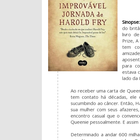
Sinopse:
do brit
livro d
Prize, A
tem co
amizade
aposent
para co
estava 
lado da 
Ao receber uma carta de Quee
tem contato há décadas, ele
sucumbindo ao câncer. Então, H
sua mulher com seus afazeres, 
encontro casual que o conven
Queenie pessoalmente. E assim 
Determinado a andar 600 milha