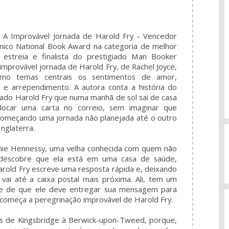
A Improvável Jornada de Harold Fry - Vencedor
ânico National Book Award na categoria de melhor
e estreia e finalista do prestigiado Man Booker
 improvável jornada de Harold Fry, de Rachel Joyce,
mo temas centrais os sentimentos de amor,
 e arrependimento. A autora conta a história do
ado Harold Fry que numa manhã de sol sai de casa
locar uma carta no correio, sem imaginar que
começando uma jornada não planejada até o outro
Inglaterra.
nie Hennessy, uma velha conhecida com quem não
 descobre que ela está em uma casa de saúde,
arold Fry escreve uma resposta rápida e, deixando
vai até a caixa postal mais próxima. Ali, tem um
ce de que ele deve entregar sua mensagem para
começa a peregrinação improvável de Harold Fry.
s de Kingsbridge à Berwick-upon-Tweed, porque,