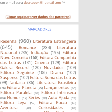
um e-mail para
dear.book@hotmail.com
^^
[Clique aqui para ver dados dos parceiros]
MARCADORES
(960)
Resenha
Literatura Estrangeira
(645)
Romance
(284)
Literatura
Nacional
(235)
Indicação
(195)
Editora
Novo Conceito
(168)
Editora Companhia
das Letras
(131)
Cinema
(129)
Editora
Galera Record
(120)
Novidades
(109)
Editora Seguinte
(106)
Drama
(102)
Suspense
(102)
Editora Suma das Letras
(99)
fantasia
(86)
Literatura Brasileira
Editora Planeta
Lançamentos
(76)
(75)
(66)
Editora Paralela
Editora Intrinseca
(65)
Humor
Séries
Auto-Ajuda
(64)
(57)
(56)
(55)
Editora Leya
Editora Rocco
(52)
(49)
Aventura
Curiosidades
(46)
(45)