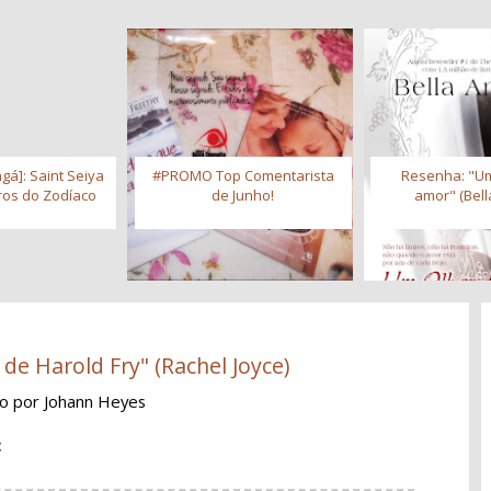
gá]: Saint Seiya
#PROMO Top Comentarista
Resenha: "Um
iros do Zodíaco
de Junho!
amor" (Bell
de Harold Fry" (Rachel Joyce)
ão
por Johann Heyes
: