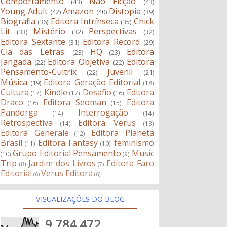
Comportamento
Não Ficção
(43)
(43)
Young Adult
Amazon
Distopia
(42)
(40)
(39)
Biografia
Editora Intrínseca
Chick
(36)
(35)
Lit
Mistério
Perspectivas
(33)
(32)
(32)
Editora Sextante
Editora Record
(31)
(29)
Cia das Letras.
HQ
Editora
(23)
(23)
Jangada
Editora Objetiva
Editora
(22)
(22)
Pensamento-Cultrix
Juvenil
(22)
(21)
Música
Editora Geração Editorial
(19)
(18)
Cultura
Kindle
Desafio
Editora
(17)
(17)
(16)
Draco
Editora Seoman
Editora
(16)
(15)
Pandorga
Interrogação
(14)
(14)
Retrospectiva
Editora Verus
(14)
(13)
Editora Generale
Editora Planeta
(12)
Brasil
Editora Fantasy
feminismo
(11)
(10)
Grupo Editorial Pensamento
Music
(10)
(9)
Trip
Jardim dos Livros
Editora Faro
(8)
(7)
Editorial
Verus Editora
(6)
(6)
VISUALIZAÇÕES DO BLOG
9,784,472