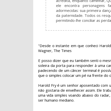
acredita, enquanto caminhar, Q
ele encontra personagens f
adormecidas: sua primeira danç
da paternidade. Todos os resqu
permitindo-lhe conciliar as per
"Desde o instante em que conheci Harold F
Wagner, The Times
E posso dizer que eu também senti o mesmo
soleira da porta para responder à uma ca
padecendo de um câncer terminal é possív
que o simples colocar um pé na frente do o
Harold Fry é um senhor aposentado com u
não gostaria de envelhecer assim. Ele tra
uma vida simples voando abaixo do radar,
ser humano mediano.