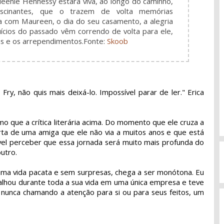
ueenie Hennessy estará viva, ao longo do caminho,
ascinantes, que o trazem de volta memórias
a com Maureen, o dia do seu casamento, a alegria
ícios do passado vêm correndo de volta para ele,
das e os arrependimentos.
Fonte:
Skoob
ry, não quis mais deixá-lo. Impossível parar de ler." Erica
 que a crítica literária acima. Do momento que ele cruza a
rta de uma amiga que ele não via a muitos anos e que está
el perceber que essa jornada será muito mais profunda do
utro.
ma vida pacata e sem surpresas, chega a ser monótona. Eu
balhou durante toda a sua vida em uma única empresa e teve
 nunca chamando a atenção para si ou para seus feitos, um