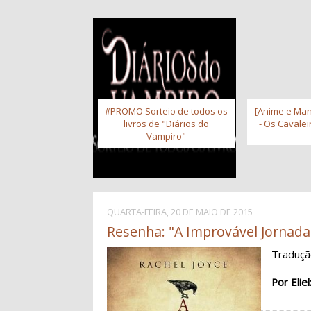
#PROMO Sorteio de todos os
[Anime e Man
livros de "Diários do
- Os Cavale
Vampiro"
QUARTA-FEIRA, 20 DE MAIO DE 2015
Resenha: "A Improvável Jornada 
Traduç
Por Eliel