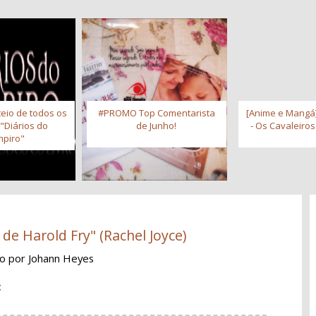
eio de todos os
#PROMO Top Comentarista
[Anime e Mangá]
 "Diários do
de Junho!
- Os Cavaleiro
piro"
de Harold Fry" (Rachel Joyce)
ão
por Johann Heyes
: