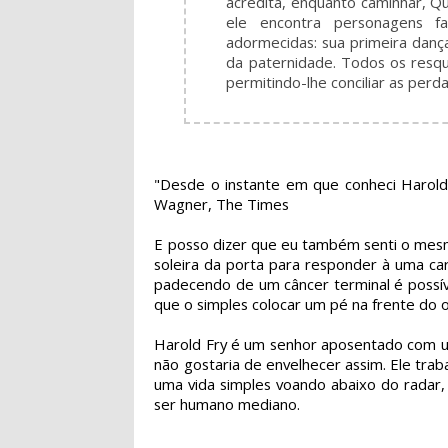
acredita, enquanto caminhar, Q
ele encontra personagens f
adormecidas: sua primeira danç
da paternidade. Todos os resqu
permitindo-lhe conciliar as per
"Desde o instante em que conheci Harold F
Wagner, The Times
E posso dizer que eu também senti o mesmo
soleira da porta para responder à uma ca
padecendo de um câncer terminal é possív
que o simples colocar um pé na frente do o
Harold Fry é um senhor aposentado com u
não gostaria de envelhecer assim. Ele tra
uma vida simples voando abaixo do radar,
ser humano mediano.