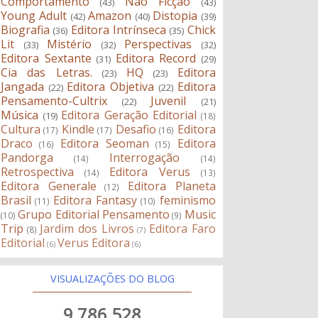
Comportamento
Não Ficção
(43)
(43)
Young Adult
Amazon
Distopia
(42)
(40)
(39)
Biografia
Editora Intrínseca
Chick
(36)
(35)
Lit
Mistério
Perspectivas
(33)
(32)
(32)
Editora Sextante
Editora Record
(31)
(29)
Cia das Letras.
HQ
Editora
(23)
(23)
Jangada
Editora Objetiva
Editora
(22)
(22)
Pensamento-Cultrix
Juvenil
(22)
(21)
Música
Editora Geração Editorial
(19)
(18)
Cultura
Kindle
Desafio
Editora
(17)
(17)
(16)
Draco
Editora Seoman
Editora
(16)
(15)
Pandorga
Interrogação
(14)
(14)
Retrospectiva
Editora Verus
(14)
(13)
Editora Generale
Editora Planeta
(12)
Brasil
Editora Fantasy
feminismo
(11)
(10)
Grupo Editorial Pensamento
Music
(10)
(9)
Trip
Jardim dos Livros
Editora Faro
(8)
(7)
Editorial
Verus Editora
(6)
(6)
VISUALIZAÇÕES DO BLOG
9,786,528