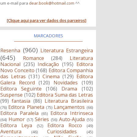
um e-mail para
dear.book@hotmail.com
^^
[Clique aqui para ver dados dos parceiros]
MARCADORES
(960)
Resenha
Literatura Estrangeira
(645)
Romance
(284)
Literatura
Nacional
(235)
Indicação
(195)
Editora
Novo Conceito
(168)
Editora Companhia
das Letras
(131)
Cinema
(129)
Editora
Galera Record
(120)
Novidades
(109)
Editora Seguinte
(106)
Drama
(102)
Suspense
(102)
Editora Suma das Letras
(99)
fantasia
(86)
Literatura Brasileira
Editora Planeta
Lançamentos
(76)
(75)
(66)
Editora Paralela
Editora Intrinseca
(65)
Humor
Séries
Auto-Ajuda
(64)
(57)
(56)
(55)
Editora Leya
Editora Rocco
(52)
(49)
Aventura
Curiosidades
(46)
(45)