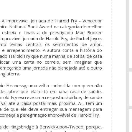
A Improvável Jornada de Harold Fry - Vencedor
ânico National Book Award na categoria de melhor
e estreia e finalista do prestigiado Man Booker
 improvável jornada de Harold Fry, de Rachel Joyce,
mo temas centrais os sentimentos de amor,
 e arrependimento. A autora conta a história do
ado Harold Fry que numa manhã de sol sai de casa
locar uma carta no correio, sem imaginar que
começando uma jornada não planejada até o outro
Inglaterra.
nie Hennessy, uma velha conhecida com quem não
 descobre que ela está em uma casa de saúde,
arold Fry escreve uma resposta rápida e, deixando
vai até a caixa postal mais próxima. Ali, tem um
ce de que ele deve entregar sua mensagem para
começa a peregrinação improvável de Harold Fry.
s de Kingsbridge à Berwick-upon-Tweed, porque,