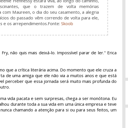
ueenie Hennessy estará viva, ao longo do caminho,
ascinantes, que o trazem de volta memórias
a com Maureen, o dia do seu casamento, a alegria
ícios do passado vêm correndo de volta para ele,
das e os arrependimentos.
Fonte:
Skoob
ry, não quis mais deixá-lo. Impossível parar de ler." Erica
 que a crítica literária acima. Do momento que ele cruza a
rta de uma amiga que ele não via a muitos anos e que está
el perceber que essa jornada será muito mais profunda do
utro.
ma vida pacata e sem surpresas, chega a ser monótona. Eu
balhou durante toda a sua vida em uma única empresa e teve
 nunca chamando a atenção para si ou para seus feitos, um