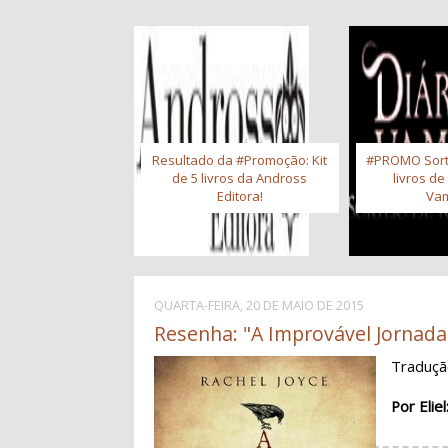
Resultado da #Promoção: Kit
#PROMO Sort
de 5 livros da Andross
livros de
Editora!
Vam
QUARTA-FEIRA, 20 DE MAIO DE 2015
Resenha: "A Improvável Jornada 
Traduç
Por Eliel