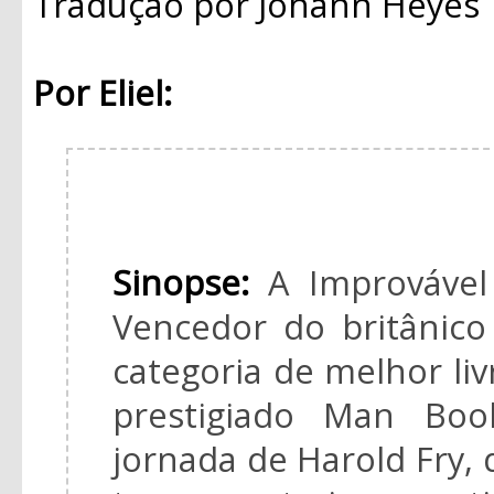
Tradução
por Johann Heyes
Por Eliel:
Sinopse:
A Improvável
Vencedor do britânic
categoria de melhor livr
prestigiado Man Boo
jornada de Harold Fry,