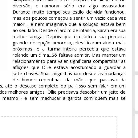
diversão, e namorar sério era algo assustador.
Durante muito tempo seu estilo de vida funcionou,
mas aos poucos começou a sentir um vazio cada vez
maior - e nem imaginava que a solução estava bem
ao seu lado. Desde o jardim de infância, Sarah era sua
melhor amiga. Depois que ela sofreu sua primeira
grande decepção amorosa, eles ficaram ainda mais
próximos, e a turma inteira percebia que estava
rolando um clima...Só faltava admitir. Mas manter um
relacionamento para valer significaria compartilhar as
aflições que Ollie estava acostumado a guardar a
sete chaves. Suas angústias iam desde as mudanças
de humor repentinas da mãe, que passava da
s, até o descaso completo do pai. Isso sem falar em um
os melhores amigos...Ollie precisava descobrir um jeito de
 si mesmo - e sem machucar a garota com quem mais se