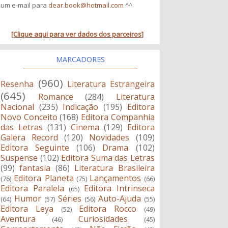
um e-mail para
dear.book@hotmail.com
^^
[Clique aqui para ver dados dos parceiros]
MARCADORES
(960)
Resenha
Literatura Estrangeira
(645)
Romance
(284)
Literatura
Nacional
(235)
Indicação
(195)
Editora
Novo Conceito
(168)
Editora Companhia
das Letras
(131)
Cinema
(129)
Editora
Galera Record
(120)
Novidades
(109)
Editora Seguinte
(106)
Drama
(102)
Suspense
(102)
Editora Suma das Letras
(99)
fantasia
(86)
Literatura Brasileira
Editora Planeta
Lançamentos
(76)
(75)
(66)
Editora Paralela
Editora Intrinseca
(65)
Humor
Séries
Auto-Ajuda
(64)
(57)
(56)
(55)
Editora Leya
Editora Rocco
(52)
(49)
Aventura
Curiosidades
(46)
(45)