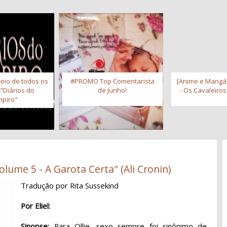
eio de todos os
#PROMO Top Comentarista
[Anime e Mangá]
 "Diários do
de Junho!
- Os Cavaleiro
piro"
lume 5 - A Garota Certa" (Ali Cronin)
Tradução por Rita Sussekind
Por Eliel:
Sinopse:
Para Ollie, sexo sempre foi sinônimo de