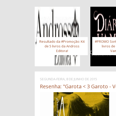
Resultado da #Promoção: Kit
#PROMO Sort
de 5 livros da Andross
livros de
Editora!
Vam
SEGUNDA-FEIRA, 8 DE JUNHO DE 2015
Resenha: "Garota < 3 Garoto - Vo