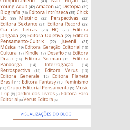
Comportamento
Não Ficção
(43)
(43)
Young Adult
Amazon
Distopia
(42)
(40)
(39)
Biografia
Editora Intrínseca
Chick
(36)
(35)
Lit
Mistério
Perspectivas
(33)
(32)
(32)
Editora Sextante
Editora Record
(31)
(29)
Cia das Letras.
HQ
Editora
(23)
(23)
Jangada
Editora Objetiva
Editora
(22)
(22)
Pensamento-Cultrix
Juvenil
(22)
(21)
Música
Editora Geração Editorial
(19)
(18)
Cultura
Kindle
Desafio
Editora
(17)
(17)
(16)
Draco
Editora Seoman
Editora
(16)
(15)
Pandorga
Interrogação
(14)
(14)
Retrospectiva
Editora Verus
(14)
(13)
Editora Generale
Editora Planeta
(12)
Brasil
Editora Fantasy
feminismo
(11)
(10)
Grupo Editorial Pensamento
Music
(10)
(9)
Trip
Jardim dos Livros
Editora Faro
(8)
(7)
Editorial
Verus Editora
(6)
(6)
VISUALIZAÇÕES DO BLOG