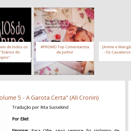
eio de todos os
#PROMO Top Comentarista
[Anime e Mangá]
 "Diários do
de Junho!
- Os Cavaleiro
piro"
lume 5 - A Garota Certa" (Ali Cronin)
Tradução por Rita Sussekind
Por Eliel:
Sinopse:
Para Ollie, sexo sempre foi sinônimo de