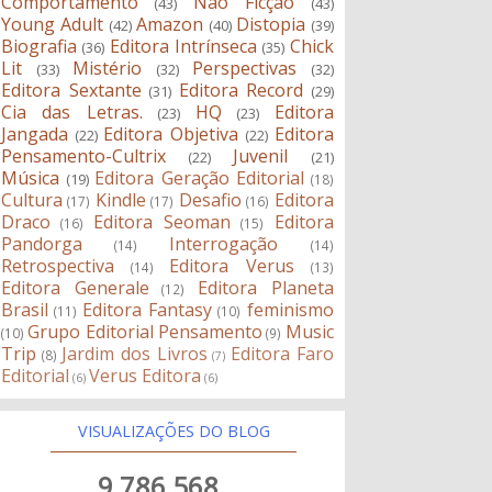
Comportamento
Não Ficção
(43)
(43)
Young Adult
Amazon
Distopia
(42)
(40)
(39)
Biografia
Editora Intrínseca
Chick
(36)
(35)
Lit
Mistério
Perspectivas
(33)
(32)
(32)
Editora Sextante
Editora Record
(31)
(29)
Cia das Letras.
HQ
Editora
(23)
(23)
Jangada
Editora Objetiva
Editora
(22)
(22)
Pensamento-Cultrix
Juvenil
(22)
(21)
Música
Editora Geração Editorial
(19)
(18)
Cultura
Kindle
Desafio
Editora
(17)
(17)
(16)
Draco
Editora Seoman
Editora
(16)
(15)
Pandorga
Interrogação
(14)
(14)
Retrospectiva
Editora Verus
(14)
(13)
Editora Generale
Editora Planeta
(12)
Brasil
Editora Fantasy
feminismo
(11)
(10)
Grupo Editorial Pensamento
Music
(10)
(9)
Trip
Jardim dos Livros
Editora Faro
(8)
(7)
Editorial
Verus Editora
(6)
(6)
VISUALIZAÇÕES DO BLOG
9,786,568