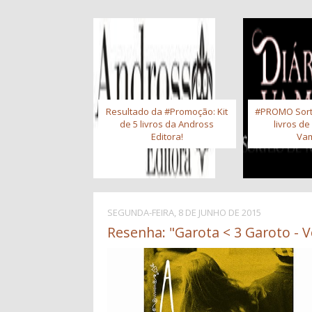
Resultado da #Promoção: Kit
#PROMO Sort
de 5 livros da Andross
livros de
Editora!
Vam
SEGUNDA-FEIRA, 8 DE JUNHO DE 2015
Resenha: "Garota < 3 Garoto - Vo