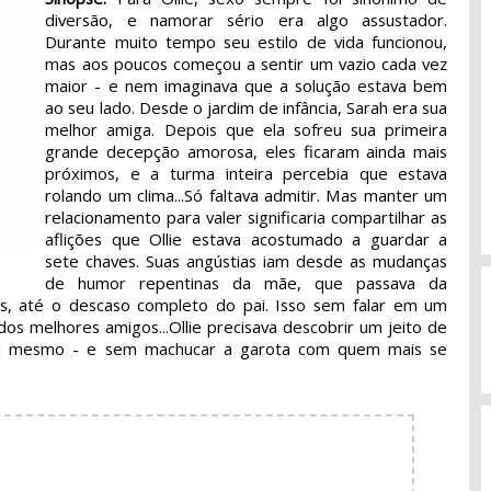
diversão, e namorar sério era algo assustador.
Durante muito tempo seu estilo de vida funcionou,
mas aos poucos começou a sentir um vazio cada vez
maior - e nem imaginava que a solução estava bem
ao seu lado. Desde o jardim de infância, Sarah era sua
melhor amiga. Depois que ela sofreu sua primeira
grande decepção amorosa, eles ficaram ainda mais
próximos, e a turma inteira percebia que estava
rolando um clima...Só faltava admitir. Mas manter um
relacionamento para valer significaria compartilhar as
aflições que Ollie estava acostumado a guardar a
sete chaves. Suas angústias iam desde as mudanças
de humor repentinas da mãe, que passava da
s, até o descaso completo do pai. Isso sem falar em um
os melhores amigos...Ollie precisava descobrir um jeito de
 si mesmo - e sem machucar a garota com quem mais se