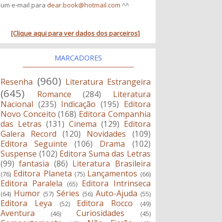
um e-mail para
dear.book@hotmail.com
^^
[Clique aqui para ver dados dos parceiros]
MARCADORES
(960)
Resenha
Literatura Estrangeira
(645)
Romance
(284)
Literatura
Nacional
(235)
Indicação
(195)
Editora
Novo Conceito
(168)
Editora Companhia
das Letras
(131)
Cinema
(129)
Editora
Galera Record
(120)
Novidades
(109)
Editora Seguinte
(106)
Drama
(102)
Suspense
(102)
Editora Suma das Letras
(99)
fantasia
(86)
Literatura Brasileira
Editora Planeta
Lançamentos
(76)
(75)
(66)
Editora Paralela
Editora Intrinseca
(65)
Humor
Séries
Auto-Ajuda
(64)
(57)
(56)
(55)
Editora Leya
Editora Rocco
(52)
(49)
Aventura
Curiosidades
(46)
(45)