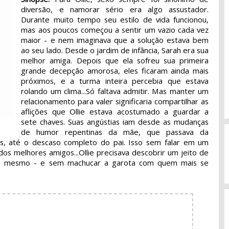
diversão, e namorar sério era algo assustador.
Durante muito tempo seu estilo de vida funcionou,
mas aos poucos começou a sentir um vazio cada vez
maior - e nem imaginava que a solução estava bem
ao seu lado. Desde o jardim de infância, Sarah era sua
melhor amiga. Depois que ela sofreu sua primeira
grande decepção amorosa, eles ficaram ainda mais
próximos, e a turma inteira percebia que estava
rolando um clima...Só faltava admitir. Mas manter um
relacionamento para valer significaria compartilhar as
aflições que Ollie estava acostumado a guardar a
sete chaves. Suas angústias iam desde as mudanças
de humor repentinas da mãe, que passava da
s, até o descaso completo do pai. Isso sem falar em um
os melhores amigos...Ollie precisava descobrir um jeito de
 si mesmo - e sem machucar a garota com quem mais se