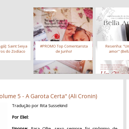
gá]: Saint Seiya
#PROMO Top Comentarista
Resenha: "Um
iros do Zodíaco
de Junho!
amor" (Bell
lume 5 - A Garota Certa" (Ali Cronin)
Tradução por Rita Sussekind
Por Eliel:
Sinopse:
Para Ollie, sexo sempre foi sinônimo de