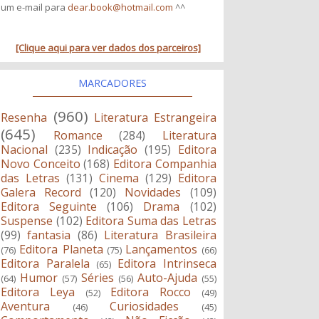
um e-mail para
dear.book@hotmail.com
^^
[Clique aqui para ver dados dos parceiros]
MARCADORES
(960)
Resenha
Literatura Estrangeira
(645)
Romance
(284)
Literatura
Nacional
(235)
Indicação
(195)
Editora
Novo Conceito
(168)
Editora Companhia
das Letras
(131)
Cinema
(129)
Editora
Galera Record
(120)
Novidades
(109)
Editora Seguinte
(106)
Drama
(102)
Suspense
(102)
Editora Suma das Letras
(99)
fantasia
(86)
Literatura Brasileira
Editora Planeta
Lançamentos
(76)
(75)
(66)
Editora Paralela
Editora Intrinseca
(65)
Humor
Séries
Auto-Ajuda
(64)
(57)
(56)
(55)
Editora Leya
Editora Rocco
(52)
(49)
Aventura
Curiosidades
(46)
(45)