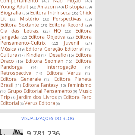
Comportamento
Não Ficção
(43)
(43)
Young Adult
Amazon
Distopia
(42)
(40)
(39)
Biografia
Editora Intrínseca
Chick
(36)
(35)
Lit
Mistério
Perspectivas
(33)
(32)
(32)
Editora Sextante
Editora Record
(31)
(29)
Cia das Letras.
HQ
Editora
(23)
(23)
Jangada
Editora Objetiva
Editora
(22)
(22)
Pensamento-Cultrix
Juvenil
(22)
(21)
Música
Editora Geração Editorial
(19)
(18)
Cultura
Kindle
Desafio
Editora
(17)
(17)
(16)
Draco
Editora Seoman
Editora
(16)
(15)
Pandorga
Interrogação
(14)
(14)
Retrospectiva
Editora Verus
(14)
(13)
Editora Generale
Editora Planeta
(12)
Brasil
Editora Fantasy
feminismo
(11)
(10)
Grupo Editorial Pensamento
Music
(10)
(9)
Trip
Jardim dos Livros
Editora Faro
(8)
(7)
Editorial
Verus Editora
(6)
(6)
VISUALIZAÇÕES DO BLOG
9,781,236