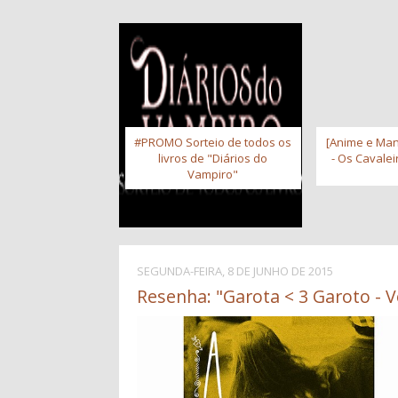
#PROMO Sorteio de todos os
[Anime e Man
livros de "Diários do
- Os Cavale
Vampiro"
SEGUNDA-FEIRA, 8 DE JUNHO DE 2015
Resenha: "Garota < 3 Garoto - Vo