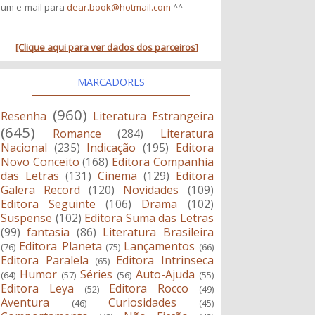
um e-mail para
dear.book@hotmail.com
^^
[Clique aqui para ver dados dos parceiros]
MARCADORES
(960)
Resenha
Literatura Estrangeira
(645)
Romance
(284)
Literatura
Nacional
(235)
Indicação
(195)
Editora
Novo Conceito
(168)
Editora Companhia
das Letras
(131)
Cinema
(129)
Editora
Galera Record
(120)
Novidades
(109)
Editora Seguinte
(106)
Drama
(102)
Suspense
(102)
Editora Suma das Letras
(99)
fantasia
(86)
Literatura Brasileira
Editora Planeta
Lançamentos
(76)
(75)
(66)
Editora Paralela
Editora Intrinseca
(65)
Humor
Séries
Auto-Ajuda
(64)
(57)
(56)
(55)
Editora Leya
Editora Rocco
(52)
(49)
Aventura
Curiosidades
(46)
(45)