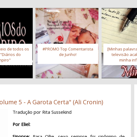
eio de todos os
#PROMO Top Comentarista
[Minhas palavra
 "Diários do
de Junho!
televisão ac
piro"
minha inf
lume 5 - A Garota Certa" (Ali Cronin)
Tradução por Rita Sussekind
Por Eliel:
Sinopse:
Para Ollie, sexo sempre foi sinônimo de