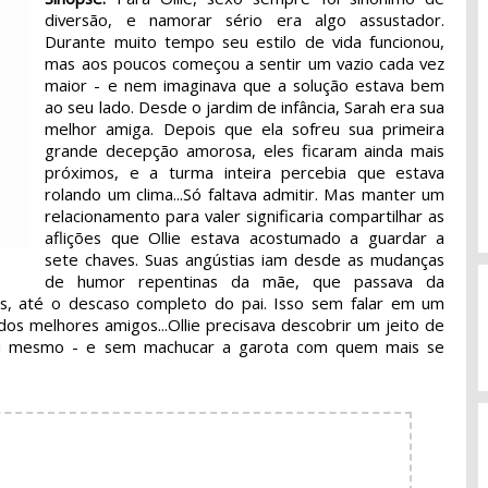
diversão, e namorar sério era algo assustador.
Durante muito tempo seu estilo de vida funcionou,
mas aos poucos começou a sentir um vazio cada vez
maior - e nem imaginava que a solução estava bem
ao seu lado. Desde o jardim de infância, Sarah era sua
melhor amiga. Depois que ela sofreu sua primeira
grande decepção amorosa, eles ficaram ainda mais
próximos, e a turma inteira percebia que estava
rolando um clima...Só faltava admitir. Mas manter um
relacionamento para valer significaria compartilhar as
aflições que Ollie estava acostumado a guardar a
sete chaves. Suas angústias iam desde as mudanças
de humor repentinas da mãe, que passava da
s, até o descaso completo do pai. Isso sem falar em um
os melhores amigos...Ollie precisava descobrir um jeito de
 si mesmo - e sem machucar a garota com quem mais se