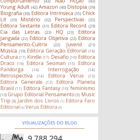
Comportamento
Não Ficção
(43)
(43)
Young Adult
Amazon
Distopia
(42)
(40)
(39)
Biografia
Editora Intrínseca
Chick
(36)
(35)
Lit
Mistério
Perspectivas
(33)
(32)
(32)
Editora Sextante
Editora Record
(31)
(29)
Cia das Letras.
HQ
Editora
(23)
(23)
Jangada
Editora Objetiva
Editora
(22)
(22)
Pensamento-Cultrix
Juvenil
(22)
(21)
Música
Editora Geração Editorial
(19)
(18)
Cultura
Kindle
Desafio
Editora
(17)
(17)
(16)
Draco
Editora Seoman
Editora
(16)
(15)
Pandorga
Interrogação
(14)
(14)
Retrospectiva
Editora Verus
(14)
(13)
Editora Generale
Editora Planeta
(12)
Brasil
Editora Fantasy
feminismo
(11)
(10)
Grupo Editorial Pensamento
Music
(10)
(9)
Trip
Jardim dos Livros
Editora Faro
(8)
(7)
Editorial
Verus Editora
(6)
(6)
VISUALIZAÇÕES DO BLOG
9,788,294