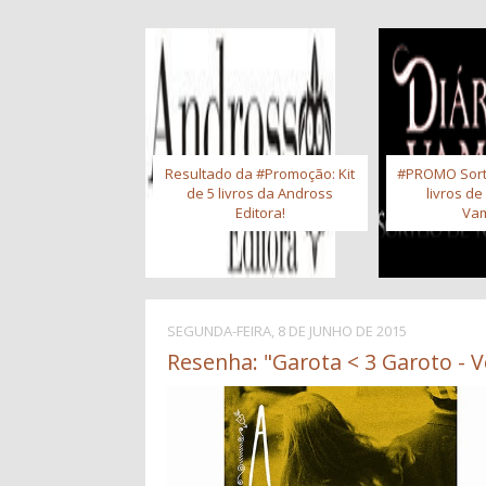
Resultado da #Promoção: Kit
#PROMO Sort
de 5 livros da Andross
livros de
Editora!
Vam
SEGUNDA-FEIRA, 8 DE JUNHO DE 2015
Resenha: "Garota < 3 Garoto - Vo