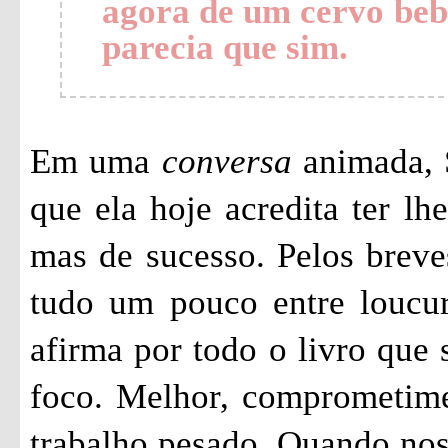
agora de um cervo bebê
parecia que sim.
Em uma
conversa
animada, S
que ela hoje acredita ter lh
mas de sucesso. Pelos brev
tudo um pouco entre loucu
afirma por todo o livro que 
foco. Melhor, comprometime
trabalho pesado. Quando nos