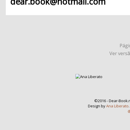
dear.book@hotmail.com
Págin
Ver vers
©2016 - Dear-Book.n
Design by
Ana Liberato
@