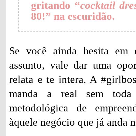
gritando “
cocktail dre
80!” na escuridão.
Se você ainda hesita em 
assunto, vale dar uma opo
relata e te intera. A #girlbo
manda a real sem toda 
metodológica de empreen
àquele negócio que já anda n