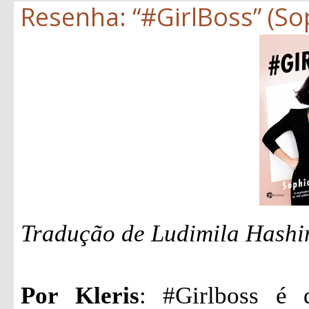
Resenha: “#GirlBoss” (S
Tradução de Ludimila Hashi
Por Kleris
: #Girlboss é 