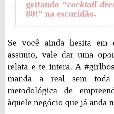
gritando “
cocktail dre
80!” na escuridão.
Se você ainda hesita em 
assunto, vale dar uma opo
relata e te intera. A #girlbo
manda a real sem toda 
metodológica de empreen
àquele negócio que já anda n