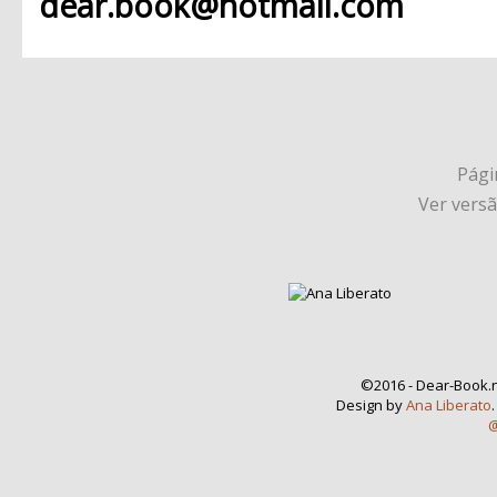
dear.book@hotmail.com
Págin
Ver vers
©2016 - Dear-Book.n
Design by
Ana Liberato
@