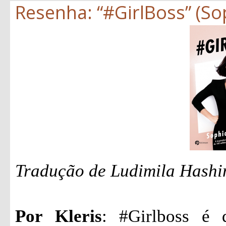
Resenha: “#GirlBoss” (S
Tradução de Ludimila Hashi
Por Kleris
: #Girlboss é 