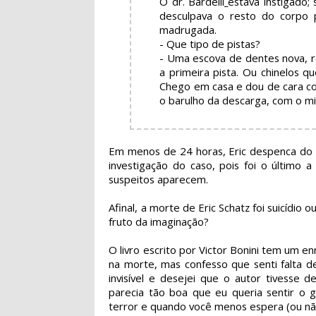
O dr. Bardelli
estava instigado;
desculpava o resto do corpo 
madrugada.
- Que tipo de pistas?
- Uma escova de dentes nova, r
a primeira pista. Ou chinelos 
Chego em casa e dou de cara co
o barulho da descarga, com o mic
Em menos de 24 horas, Eric despenca do 
investigação do caso, pois foi o último 
suspeitos aparecem.
Afinal, a morte de Eric Schatz foi suicídi
fruto da imaginação?
O livro escrito por Victor Bonini tem um en
na morte, mas confesso que senti falta 
invisível e desejei que o autor tivesse 
parecia tão boa que eu queria sentir o
terror e quando você menos espera (ou não