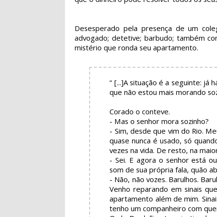
Desesperado pela presença de um colega 
advogado; detetive; barbudo; também con
mistério que ronda seu apartamento.
“ [...]A situação é a seguinte: já
que não estou mais morando so
Corado o conteve.
- Mas o senhor mora sozinho?
- Sim, desde que vim do Rio. 
quase nunca é usado, só quand
vezes na vida. De resto, na maior
- Sei. E agora o senhor está o
som de sua própria fala, quão a
- Não, não vozes. Barulhos. Bar
Venho reparando em sinais qu
apartamento além de mim. Sinais
tenho um companheiro com quem