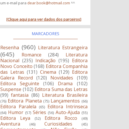
um e-mail para
dear.book@hotmail.com
^^
[Clique aqui para ver dados dos parceiros]
MARCADORES
(960)
Resenha
Literatura Estrangeira
(645)
Romance
(284)
Literatura
Nacional
(235)
Indicação
(195)
Editora
Novo Conceito
(168)
Editora Companhia
das Letras
(131)
Cinema
(129)
Editora
Galera Record
(120)
Novidades
(109)
Editora Seguinte
(106)
Drama
(102)
Suspense
(102)
Editora Suma das Letras
(99)
fantasia
(86)
Literatura Brasileira
Editora Planeta
Lançamentos
(76)
(75)
(66)
Editora Paralela
Editora Intrinseca
(65)
Humor
Séries
Auto-Ajuda
(64)
(57)
(56)
(55)
Editora Leya
Editora Rocco
(52)
(49)
Aventura
Curiosidades
(46)
(45)