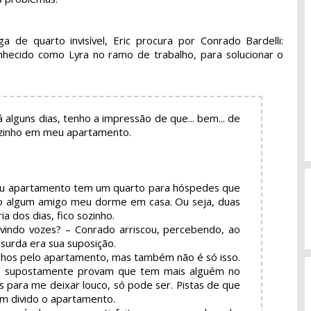
de quarto invisível, Eric procura por Conrado Bardelli:
hecido como Lyra no ramo de trabalho, para solucionar o
 há alguns dias, tenho a impressão de que... bem... de
zinho em meu apartamento.
Meu apartamento tem um quarto para hóspedes que
o algum amigo meu dorme em casa. Ou seja, duas
ia dos dias, fico sozinho.
uvindo vozes? – Conrado arriscou, percebendo, ao
bsurda era sua suposição.
ulhos pelo apartamento, mas também não é só isso.
e supostamente provam que tem mais alguém no
 para me deixar louco, só pode ser. Pistas de que
 divido o apartamento.