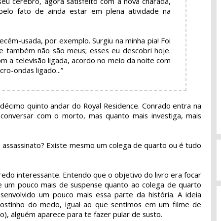
 seu cérebro, agora satisfeito com a nova charada,
pelo fato de ainda estar em plena atividade na
ecém-usada, por exemplo. Surgiu na minha pia! Foi
que também não são meus; esses eu descobri hoje.
m a televisão ligada, acordo no meio da noite com
ro-ondas ligado...”
décimo quinto andar do Royal Residence. Conrado entra na
a conversar com o morto, mas quanto mais investiga, mais
o ou assassinato? Existe mesmo um colega de quarto ou é tudo
redo interessante. Entendo que o objetivo do livro era focar
de um pouco mais de suspense quanto ao colega de quarto
desenvolvido um pouco mais essa parte da história. A ideia
 gostinho do medo, igual ao que sentimos em um filme de
), alguém aparece para te fazer pular de susto.