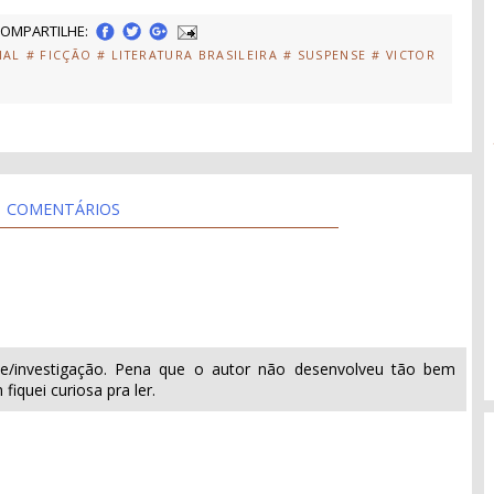
OMPARTILHE:
IAL
# FICÇÃO
# LITERATURA BRASILEIRA
# SUSPENSE
# VICTOR
COMENTÁRIOS
5
se/investigação. Pena que o autor não desenvolveu tão bem
iquei curiosa pra ler.