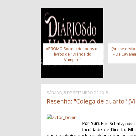
#PROMO Sorteio de todos os
[Anime e Man
livros de "Diários do
- Os Cavale
Vampiro"
SÁBADO, 5 DE SETEMBRO DE 2015
Resenha: "Colega de quarto" (Vi
Por Yuri:
Eric Schatz, nas
faculdade de Direito. Fil
que o dinheiro pode resolver todos os seu